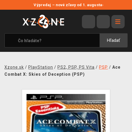
NOVÉ ZĽAVY
Výpredaj – nové zľavy od 1. augusta
›
VÝPREDAJ
VIDEOHRY
XZONE ORIGINALS
Hľadať
TEMATIKY
OBLEČENIE A DOPLNKY
Xzone.sk
/
PlayStation
/
PS2, PSP, PS Vita
/
PSP
/
Ace
MERCHANDISE
Combat X: Skies of Deception (PSP)
SPOLOČENSKÉ HRY
BLOG
KONTAKT
DOPRAVA