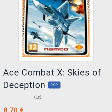
XZONE KLUB
Ace Combat X: Skies of
Deception
PSP
(
1
x)
8,70
€