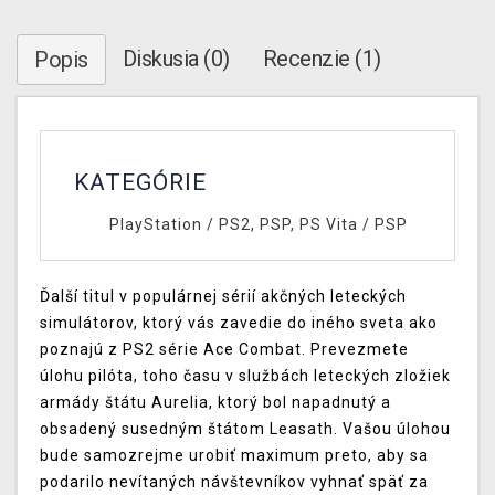
Diskusia (0)
Recenzie (1)
Popis
KATEGÓRIE
PlayStation
/
PS2, PSP, PS Vita
/
PSP
Ďalší titul v populárnej sérií akčných leteckých
simulátorov, ktorý vás zavedie do iného sveta ako
poznajú z PS2 série Ace Combat. Prevezmete
úlohu pilóta, toho času v službách leteckých zložiek
armády štátu Aurelia, ktorý bol napadnutý a
obsadený susedným štátom Leasath. Vašou úlohou
bude samozrejme urobiť maximum preto, aby sa
podarilo nevítaných návštevníkov vyhnať späť za