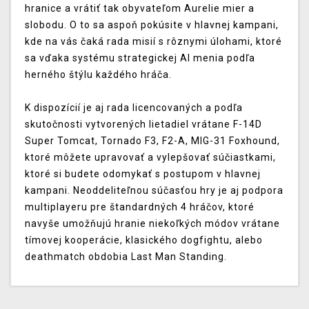
hranice a vrátiť tak obyvateľom Aurelie mier a
slobodu. O to sa aspoň pokúsite v hlavnej kampani,
kde na vás čaká rada misií s rôznymi úlohami, ktoré
sa vďaka systému strategickej AI menia podľa
herného štýlu každého hráča.
K dispozícií je aj rada licencovaných a podľa
skutočnosti vytvorených lietadiel vrátane F-14D
Super Tomcat, Tornado F3, F2-A, MIG-31 Foxhound,
ktoré môžete upravovať a vylepšovať súčiastkami,
ktoré si budete odomykať s postupom v hlavnej
kampani. Neoddeliteľnou súčasťou hry je aj podpora
multiplayeru pre štandardných 4 hráčov, ktoré
navyše umožňujú hranie niekoľkých módov vrátane
tímovej kooperácie, klasického dogfightu, alebo
deathmatch obdobia Last Man Standing.