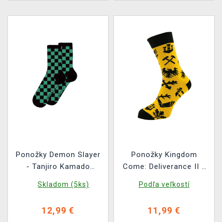
Ponožky Demon Slayer
Ponožky Kingdom
- Tanjiro Kamado
Come: Deliverance II -
(velikost 41/44) (2 páry)
Erby
Skladom (5ks)
Podľa veľkostí
12,99 €
11,99 €