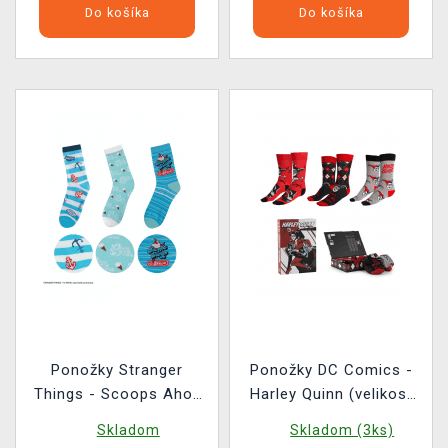
Do košíka
Do košíka
Ponožky Stranger
Ponožky DC Comics -
Things - Scoops Ahoy
Harley Quinn (velikost
(veľkosť 36/45) (3 páry)
36/43) (3 páry)
Skladom
Skladom (3ks)