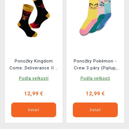
Ponožky Kingdom
Ponožky Pokémon -
Come: Deliverance II –
Crew 3 páry (Piplup,
Zajace
Pichu,Jigglypuff)
Podľa veľkostí
Podľa veľkostí
12,99 €
12,99 €
Detail
Detail