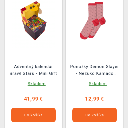
Adventný kalendár
Ponožky Demon Slayer
Brawl Stars - Mini Gift
- Nezuko Kamado
(velikost 36/40) (2 páry)
Skladom
Skladom
41,99 €
12,99 €
Do košíka
Do košíka