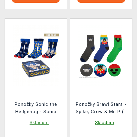
Ponožky Sonic the
Ponožky Brawl Stars -
Hedgehog - Sonic
Spike, Crow & Mr. P (3
(velikost 40/46) ( 3
kusy)
Skladom
Skladom
páry)