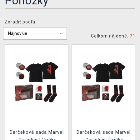
Ponožky
XZONE KLUB
Zoradiť podľa:
Celkom nájdené:
71
Darčeková sada Marvel
Darčeková sada Marvel
- Daredevil (tričko,
- Daredevil (tričko,