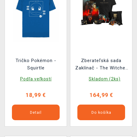
Tričko Pokémon -
Zberateľská sada
Squirtle
Zaklínač - The Witcher
3: Wild Hunt Anniversary
Podľa veľkostí
Skladom (2ks)
Monster Slayer Kit
18,99 €
164,99 €
Detail
Do košíka