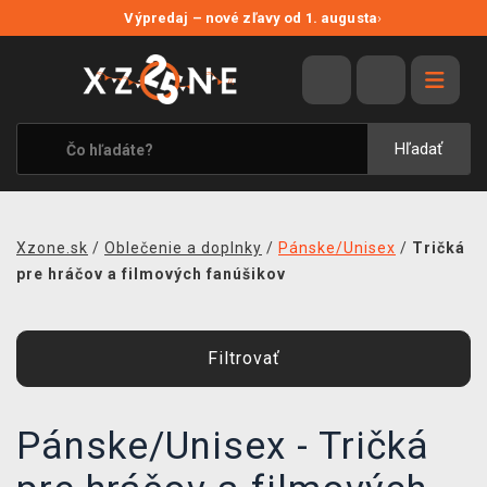
NOVÉ ZĽAVY
Výpredaj – nové zľavy od 1. augusta
›
VÝPREDAJ
VIDEOHRY
XZONE ORIGINALS
Hľadať
TEMATIKY
OBLEČENIE A DOPLNKY
Xzone.sk
/
Oblečenie a doplnky
/
Pánske/Unisex
/
Tričká
MERCHANDISE
pre hráčov a filmových fanúšikov
SPOLOČENSKÉ HRY
Filtrovať
BLOG
KONTAKT
Pánske/Unisex - Tričká
DOPRAVA