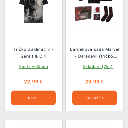
Tričko Zaklínač 3 -
Darčeková sada Marvel
Geralt & Ciri
- Daredevil (tričko,
odznaky, nášivky,
Podľa veľkostí
Skladom (2ks)
ponožky) (veľkosť XL)
22,99 €
20,99 €
Detail
Do košíka