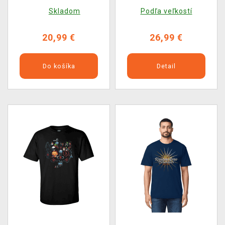
odznaky, nášivky,
Hospoda Díra
Skladom
Podľa veľkostí
ponožky) (veľkosť M)
20,99 €
26,99 €
Do košíka
Detail