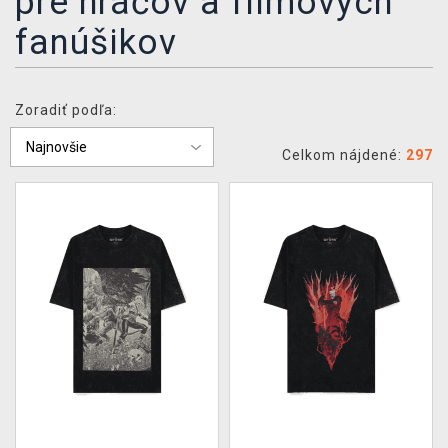
pre hráčov a filmových
XZONE KLUB
fanúšikov
Zoradiť podľa:
Celkom nájdené:
297