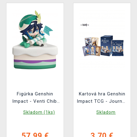
Figúrka Genshin
Kartová hra Genshin
Impact - Venti Chibi
Impact TCG - Journey
Cake
of Light Booster (CN)
Skladom (1ks)
Skladom
57,99 €
3,70 €