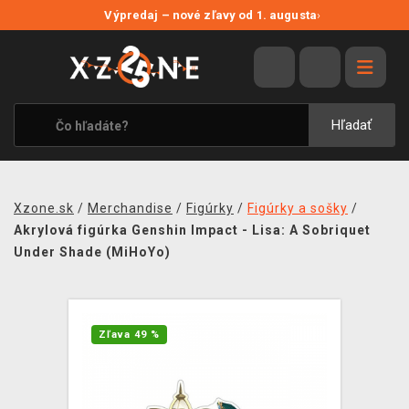
NOVÉ ZĽAVY
Výpredaj – nové zľavy od 1. augusta
›
VÝPREDAJ
VIDEOHRY
XZONE ORIGINALS
Hľadať
TEMATIKY
OBLEČENIE A DOPLNKY
Xzone.sk
/
Merchandise
/
Figúrky
/
Figúrky a sošky
/
MERCHANDISE
Akrylová figúrka Genshin Impact - Lisa: A Sobriquet
Under Shade (MiHoYo)
SPOLOČENSKÉ HRY
BLOG
Zľava 49 %
KONTAKT
DOPRAVA