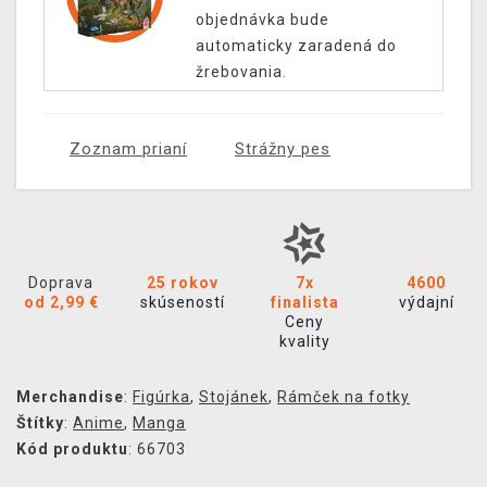
objednávka bude
automaticky zaradená do
žrebovania.
Zoznam prianí
Strážny pes
Doprava
25 rokov
7x
4600
od 2,99 €
skúseností
finalista
výdajní
Ceny
kvality
Merchandise
:
Figúrka
,
Stojánek
,
Rámček na fotky
Štítky
:
Anime
,
Manga
Kód produktu
: 66703