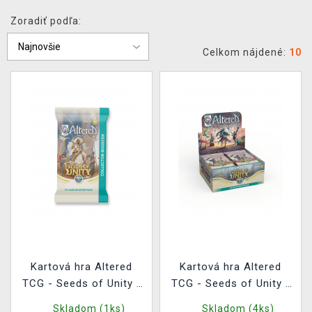
XZONE KLUB
Zoradiť podľa:
Celkom nájdené:
10
Kartová hra Altered
Kartová hra Altered
TCG - Seeds of Unity -
TCG - Seeds of Unity -
Collector Booster
Booster Box
Skladom (1ks)
Skladom (4ks)