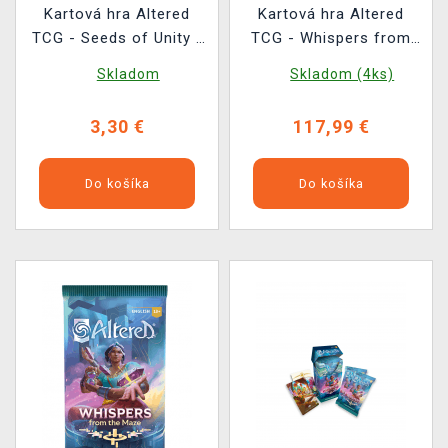
Kartová hra Altered
Kartová hra Altered
TCG - Seeds of Unity -
TCG - Whispers from
Booster
the Maze - Booster Box
Skladom
Skladom (4ks)
(36 boosterov)
3,30 €
117,99 €
Do košíka
Do košíka