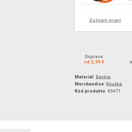
Zoznam prianí
Doprava
od 2,99 €
Materiál
:
Bavlna
Merchandise
:
Rouška
Kód produktu
: 43471