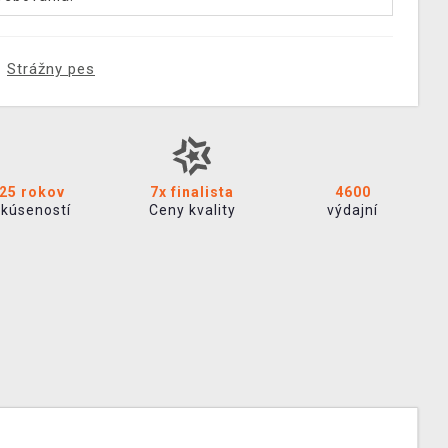
Strážny pes
25 rokov
7x finalista
4600
skúseností
Ceny kvality
výdajní