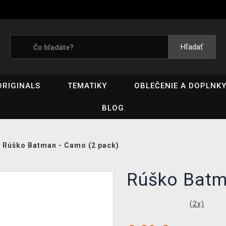
Hľadať
ORIGINALS
TEMATIKY
OBLEČENIE A DOPLNK
BLOG
/
Rúško Batman - Camo (2 pack)
Rúško Batm
(
2
x)