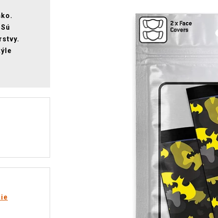
ško.
 Sú
rstvy.
týle
rie