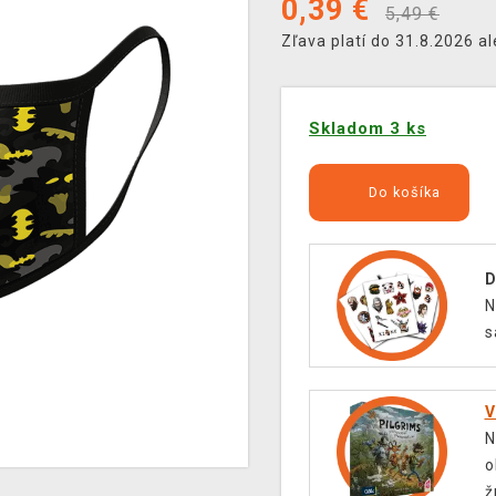
0,39
€
5,49 €
Zľava platí do 31.8.2026 a
Skladom 3 ks
Do košíka
D
N
s
V
N
o
ž