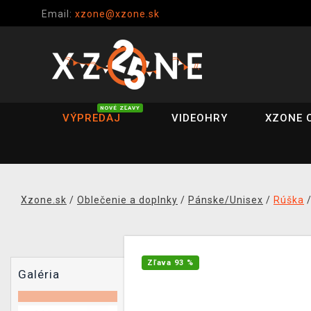
Email:
xzone@xzone.sk
NOVÉ ZĽAVY
VÝPREDAJ
VIDEOHRY
XZONE 
Xzone.sk
/
Oblečenie a doplnky
/
Pánske/Unisex
/
Rúška
Zľava 93 %
Galéria