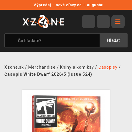
NOVÉ ZĽAVY
Výpredaj – nové zľavy od 1. augusta
›
VÝPREDAJ
VIDEOHRY
XZONE ORIGINALS
Hľadať
TEMATIKY
OBLEČENIE A DOPLNKY
Xzone.sk
/
Merchandise
/
Knihy a komiksy
/
Časopisy
/
MERCHANDISE
Časopis White Dwarf 2026/5 (Issue 524)
SPOLOČENSKÉ HRY
BLOG
KONTAKT
DOPRAVA