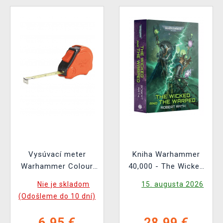
Vysúvací meter
Kniha Warhammer
Warhammer Colour
40,000 - The Wicked
Tape Measure
and the Warped ENG
Nie je skladom
15. augusta 2026
(Odošleme do 10 dní)
6,95 €
28,99 €