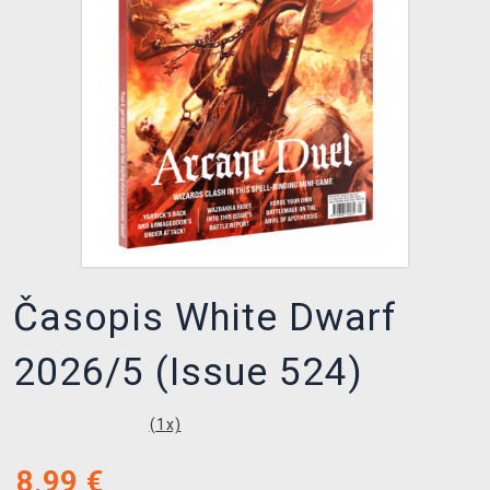
XZONE KLUB
Časopis White Dwarf
2026/5 (Issue 524)
(
1
x)
8,99
€