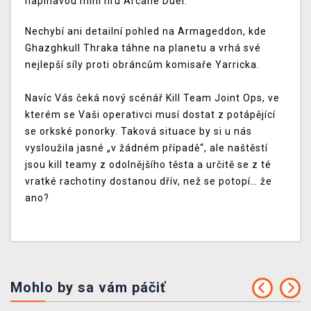
napínavou mini hru Arcane Duel.
Nechybí ani detailní pohled na Armageddon, kde
Ghazghkull Thraka táhne na planetu a vrhá své
nejlepší síly proti obráncům komisaře Yarricka.
Navíc Vás čeká nový scénář Kill Team Joint Ops, ve
kterém se Vaši operativci musí dostat z potápějící
se orkské ponorky. Taková situace by si u nás
vysloužila jasné „v žádném případě“, ale naštěstí
jsou kill teamy z odolnějšího těsta a určitě se z té
vratké rachotiny dostanou dřív, než se potopí… že
ano?
Mohlo by sa vám páčiť