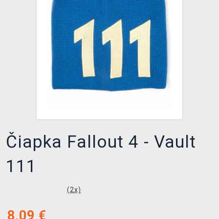
XZONE KLUB
Čiapka Fallout 4 - Vault
111
(
2
x)
8,09
€