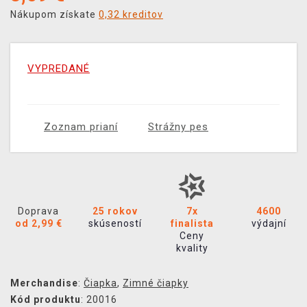
Nákupom získate
0,32 kreditov
VYPREDANÉ
Zoznam prianí
Strážny pes
Doprava
25 rokov
7x
4600
od 2,99 €
skúseností
finalista
výdajní
Ceny
kvality
Merchandise
:
Čiapka
,
Zimné čiapky
Kód produktu
: 20016