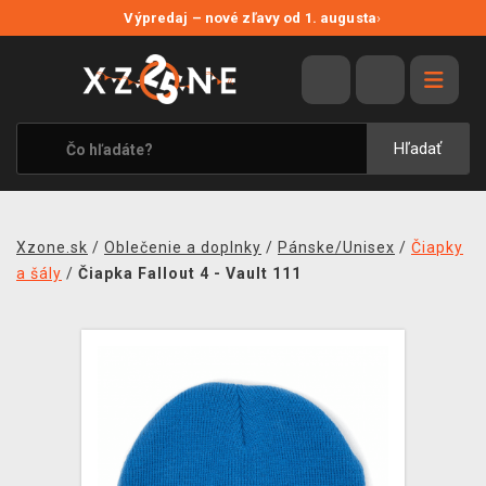
NOVÉ ZĽAVY
Výpredaj – nové zľavy od 1. augusta
›
VÝPREDAJ
VIDEOHRY
XZONE ORIGINALS
Hľadať
TEMATIKY
OBLEČENIE A DOPLNKY
Xzone.sk
/
Oblečenie a doplnky
/
Pánske/Unisex
/
Čiapky
MERCHANDISE
a šály
/
Čiapka Fallout 4 - Vault 111
SPOLOČENSKÉ HRY
BLOG
KONTAKT
DOPRAVA