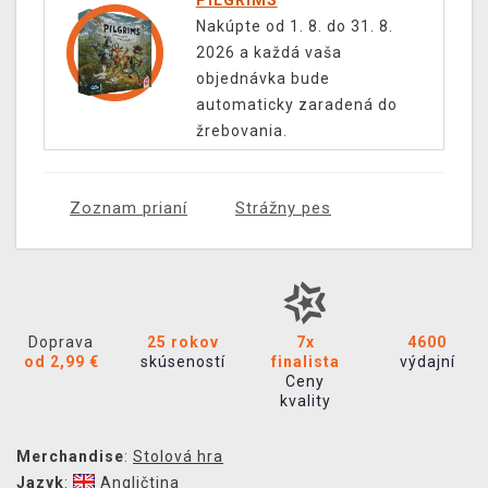
PILGRIMS
Nakúpte od 1. 8. do 31. 8.
2026 a každá vaša
objednávka bude
automaticky zaradená do
žrebovania.
Zoznam prianí
Strážny pes
Doprava
25 rokov
7x
4600
od 2,99 €
skúseností
finalista
výdajní
Ceny
kvality
Merchandise
:
Stolová hra
Jazyk
:
Angličtina