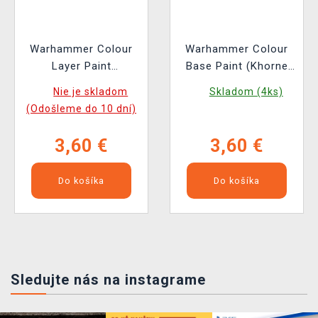
Warhammer Colour
Warhammer Colour
Layer Paint
Base Paint (Khorne
(Warpstone Glow) -
red) - základná farba,
Nie je skladom
Skladom (4ks)
krycia farba zelená
červená
(Odošleme do 10 dní)
3,60 €
3,60 €
Do košíka
Do košíka
Sledujte nás na instagrame