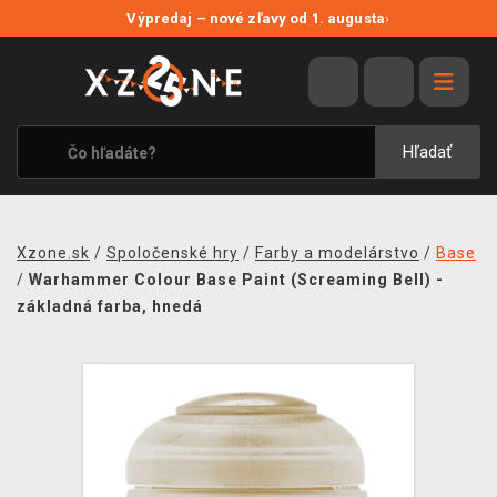
NOVÉ ZĽAVY
Výpredaj – nové zľavy od 1. augusta
›
VÝPREDAJ
VIDEOHRY
XZONE ORIGINALS
Hľadať
TEMATIKY
OBLEČENIE A DOPLNKY
Xzone.sk
/
Spoločenské hry
/
Farby a modelárstvo
/
Base
MERCHANDISE
/
Warhammer Colour Base Paint (Screaming Bell) -
základná farba, hnedá
SPOLOČENSKÉ HRY
BLOG
KONTAKT
DOPRAVA