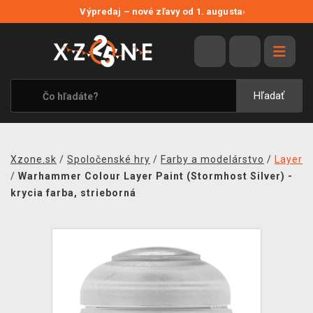
NOVÉ ZĽAVY
Výpredaj – nové zľavy od 1. augusta
›
VÝPREDAJ
VIDEOHRY
XZONE ORIGINALS
Hľadať
TEMATIKY
OBLEČENIE A DOPLNKY
Xzone.sk
/
Spoločenské hry
/
Farby a modelárstvo
/
Layer
MERCHANDISE
/
Warhammer Colour Layer Paint (Stormhost Silver) -
krycia farba, strieborná
SPOLOČENSKÉ HRY
BLOG
KONTAKT
DOPRAVA