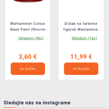
Warhammer Colour
Držiak na farbenie
Base Paint (Khorne
figúrok Warhammer
red) - základná farba,
Colour Colour Handle
Skladom (4ks)
Skladom (1ks)
červená
XL
3,60 €
11,99 €
Do košíka
Do košíka
Sledujte nás na instagrame