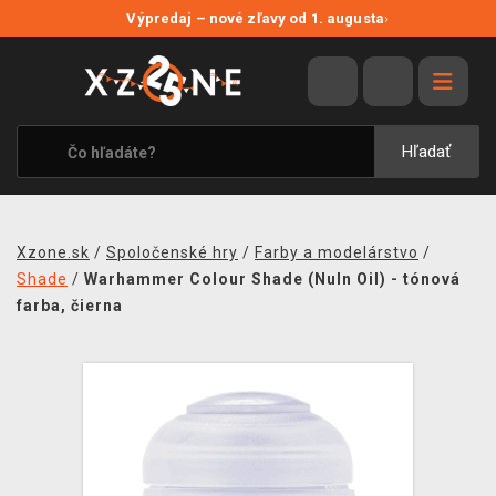
NOVÉ ZĽAVY
Výpredaj – nové zľavy od 1. augusta
›
VÝPREDAJ
VIDEOHRY
XZONE ORIGINALS
Hľadať
TEMATIKY
OBLEČENIE A DOPLNKY
Xzone.sk
/
Spoločenské hry
/
Farby a modelárstvo
/
MERCHANDISE
Shade
/
Warhammer Colour Shade (Nuln Oil) - tónová
farba, čierna
SPOLOČENSKÉ HRY
BLOG
KONTAKT
DOPRAVA