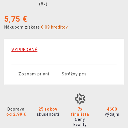
(
8
x)
5,75
€
Nákupom získate
0,09 kreditov
VYPREDANÉ
Zoznam prianí
Strážny pes
Doprava
25 rokov
7x
4600
od 2,99 €
skúseností
finalista
výdajní
Ceny
kvality