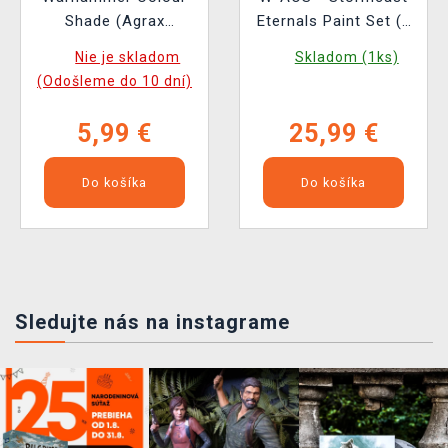
Shade (Agrax
Eternals Paint Set (3
Earthshade) - tónová
figúrky)
Nie je skladom
Skladom (1ks)
farba, hnedá 2022
(Odošleme do 10 dní)
5,99 €
25,99 €
Do košíka
Do košíka
Sledujte nás na instagrame