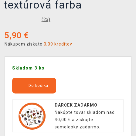
textúrová farba
(
2
x)
5,90
€
Nákupom získate
0,09 kreditov
Skladom 3 ks
Do košíka
DARČEK ZADARMO
Nakúpte tovar skladom nad
40,00 € a získajte
samolepky zadarmo.