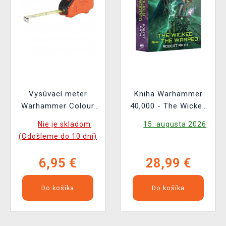
Vysúvací meter
Kniha Warhammer
Warhammer Colour
40,000 - The Wicked
Tape Measure
and the Warped ENG
Nie je skladom
15. augusta 2026
(Odošleme do 10 dní)
6,95 €
28,99 €
Do košíka
Do košíka