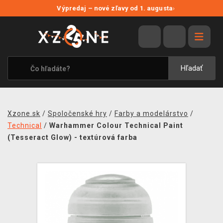
NOVÉ ZĽAVY
Výpredaj – nové zľavy od 1. augusta
›
VÝPREDAJ
VIDEOHRY
XZONE ORIGINALS
Hľadať
TEMATIKY
OBLEČENIE A DOPLNKY
Xzone.sk
/
Spoločenské hry
/
Farby a modelárstvo
/
MERCHANDISE
Technical
/
Warhammer Colour Technical Paint
(Tesseract Glow) - textúrová farba
SPOLOČENSKÉ HRY
BLOG
KONTAKT
DOPRAVA