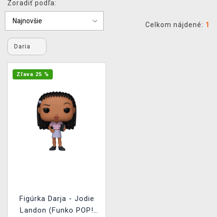
Zoradiť podľa:
XZONE KLUB
Celkom nájdené:
1
Daria
Zľava 25 %
Figúrka Darja - Jodie
Landon (Funko POP!