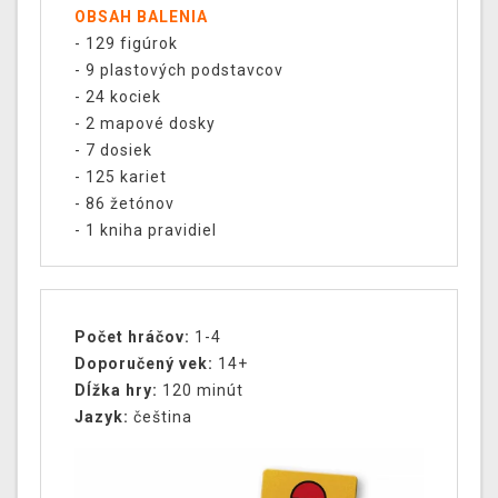
OBSAH BALENIA
- 129 figúrok
- 9 plastových podstavcov
- 24 kociek
- 2 mapové dosky
- 7 dosiek
- 125 kariet
- 86 žetónov
- 1 kniha pravidiel
Počet hráčov:
1-4
Doporučený vek:
14+
Dĺžka hry:
120 minút
Jazyk:
čeština