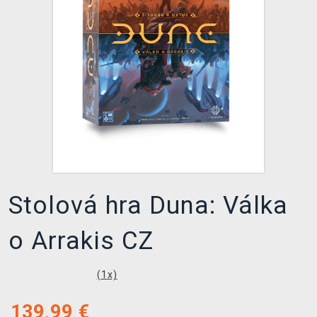
XZONE KLUB
Stolová hra Duna: Válka
o Arrakis CZ
(
1
x)
139,99
€