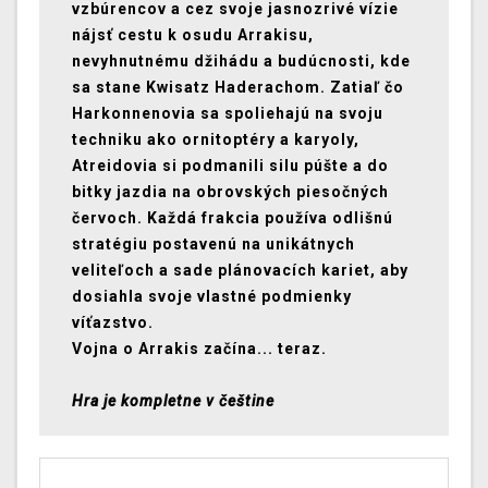
vzbúrencov a cez svoje jasnozrivé vízie
nájsť cestu k osudu Arrakisu,
nevyhnutnému džihádu a budúcnosti, kde
sa stane Kwisatz Haderachom. Zatiaľ čo
Harkonnenovia sa spoliehajú na svoju
techniku ​​ako ornitoptéry a karyoly,
Atreidovia si podmanili silu púšte a do
bitky jazdia na obrovských piesočných
červoch. Každá frakcia používa odlišnú
stratégiu postavenú na unikátnych
veliteľoch a sade plánovacích kariet, aby
dosiahla svoje vlastné podmienky
víťazstvo.
Vojna o Arrakis začína... teraz.
Hra je kompletne v češtine