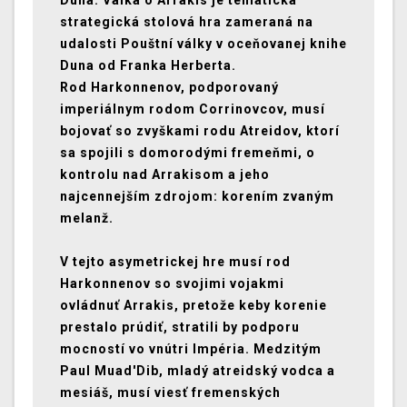
Duna: Válka o Arrakis je tematická
strategická stolová hra zameraná na
udalosti Pouštní války v oceňovanej knihe
Duna od Franka Herberta.
Rod Harkonnenov, podporovaný
imperiálnym rodom Corrinovcov, musí
bojovať so zvyškami rodu Atreidov, ktorí
sa spojili s domorodými fremeňmi, o
kontrolu nad Arrakisom a jeho
najcennejším zdrojom: korením zvaným
melanž.
V tejto asymetrickej hre musí rod
Harkonnenov so svojimi vojakmi
ovládnuť Arrakis, pretože keby korenie
prestalo prúdiť, stratili by podporu
mocností vo vnútri Impéria. Medzitým
Paul Muad'Dib, mladý atreidský vodca a
mesiáš, musí viesť fremenských