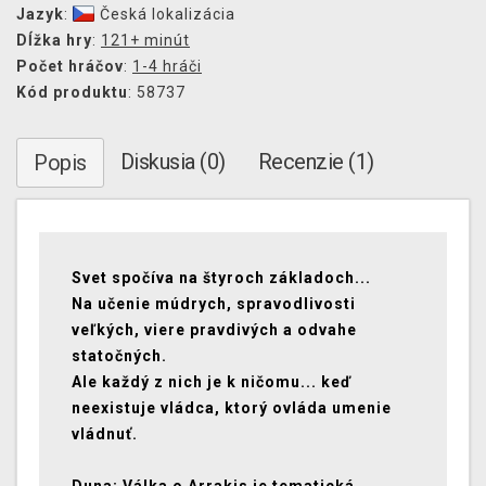
Jazyk
:
Česká lokalizácia
Dĺžka hry
:
121+ minút
Počet hráčov
:
1-4 hráči
Kód produktu
: 58737
Diskusia (0)
Recenzie (1)
Popis
Svet spočíva na štyroch základoch...
Na učenie múdrych, spravodlivosti
veľkých, viere pravdivých a odvahe
statočných.
Ale každý z nich je k ničomu... keď
neexistuje vládca, ktorý ovláda umenie
vládnuť.