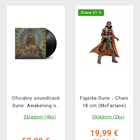
Zľava 31 %
Oficiálny soundtrack
Figúrka Dune - Chani
Dune: Awakening na
18 cm (McFarlane)
2x LP
Skladom (4ks)
Skladom (2ks)
19,99 €