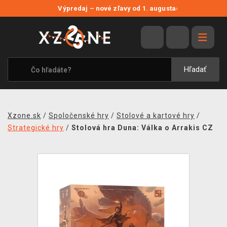
NOVÉ ZĽAVY
Výpredaj – nové zľavy od 1. augusta
›
VÝPREDAJ
VIDEOHRY
XZONE ORIGINALS
Hľadať
TEMATIKY
OBLEČENIE A DOPLNKY
Xzone.sk
/
Spoločenské hry
/
Stolové a kartové hry
/
MERCHANDISE
Strategické hry
/
Stolová hra Duna: Válka o Arrakis CZ
SPOLOČENSKÉ HRY
BLOG
KONTAKT
DOPRAVA