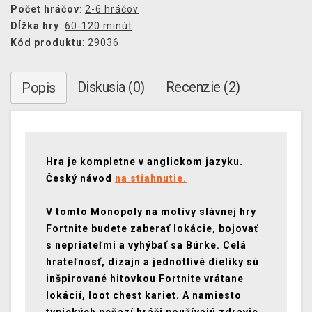
Počet hráčov
:
2-6 hráčov
Dĺžka hry
:
60-120 minút
Kód produktu
: 29036
Diskusia (0)
Recenzie (2)
Popis
Hra je kompletne v anglickom jazyku.
Český návod
na stiahnutie.
V tomto Monopoly na motívy slávnej hry
Fortnite budete zaberať lokácie, bojovať
s nepriateľmi a vyhýbať sa Búrke. Celá
hrateľnosť, dizajn a jednotlivé dieliky sú
inšpirované hitovkou Fortnite vrátane
lokácií, loot chest kariet. A namiesto