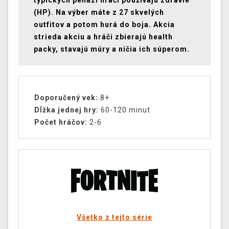
typických peňazí hráči používajú zdravie
(HP). Na výber máte z 27 skvelých
outfitov a potom hurá do boja. Akcia
strieda akciu a hráči zbierajú health
packy, stavajú múry a ničia ich súperom.
Doporučený vek:
8+
Dĺžka jednej hry:
60-120 minut
Počet hráčov:
2-6
Všetko z tejto série