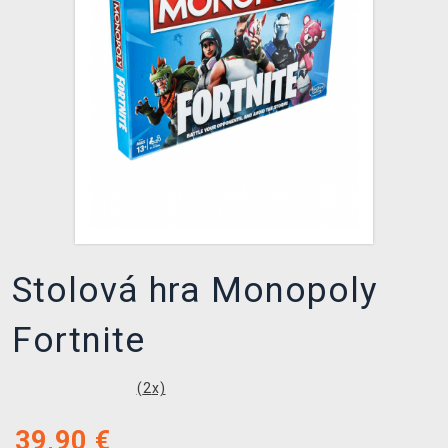
XZONE KLUB
Stolová hra Monopoly
Fortnite
(
2
x)
39,90
€