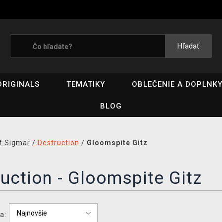
Hľadať
ORIGINALS
TEMATIKY
OBLEČENIE A DOPLNK
BLOG
f Sigmar
/
Destruction
/
Gloomspite Gitz
uction - Gloomspite Gitz
a: