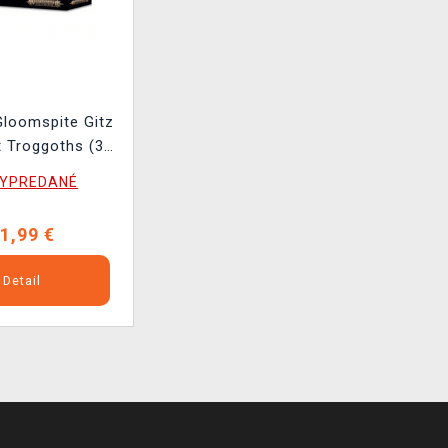
loomspite Gitz
 Troggoths (3
figúrky)
YPREDANÉ
1,99 €
Detail