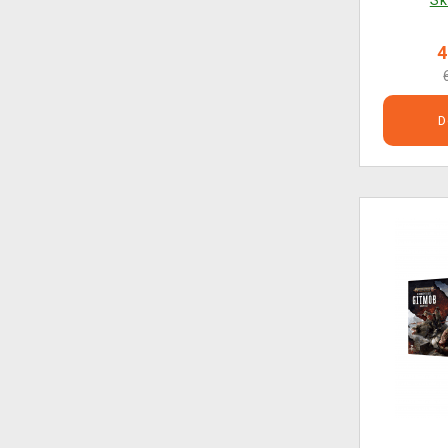
Sk
4
D