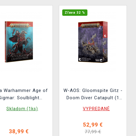
Zľava 32 %
ha Warhammer Age of
W-AOS: Gloomspite Gitz -
Sigmar: Soulblight
Doom Diver Catapult (1
Gravelords (2025)
figúrka)
Skladom (1ks)
VYPREDANÉ
52,99 €
38,99 €
77,99 €