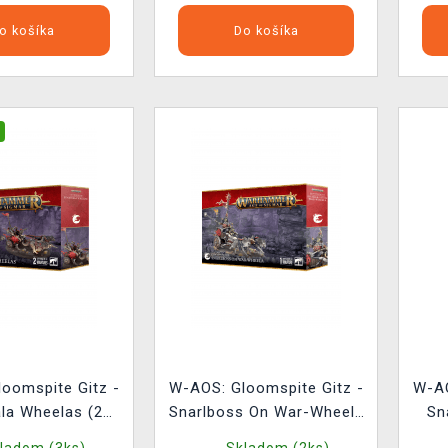
o košíka
Do košíka
oomspite Gitz -
W-AOS: Gloomspite Gitz -
W-AO
la Wheelas (2
Snarlboss On War-Wheela
Sn
figúrky)
(1 figúrka)