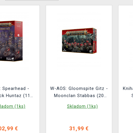
 Spearhead -
W-AOS: Gloomspite Gitz -
Kni
ck Huntaz (11
Moonclan Stabbas (20
figúrok)
figúrok)
ladom (1ks)
Skladom (1ks)
02,99 €
31,99 €