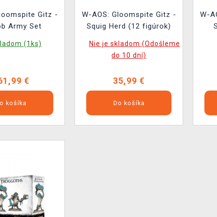
oomspite Gitz -
W-AOS: Gloomspite Gitz -
W-AO
ob Army Set
Squig Herd (12 figúrok)
ladom (1ks)
Nie je skladom (Odošleme
do 10 dní)
61,99 €
35,99 €
o košíka
Do košíka