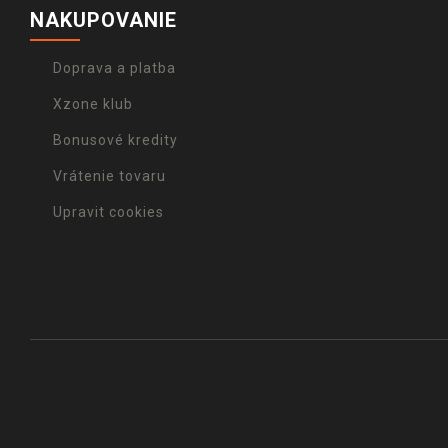
NAKUPOVANIE
Doprava a platba
Xzone klub
Bonusové kredity
Vrátenie tovaru
Upravit cookies