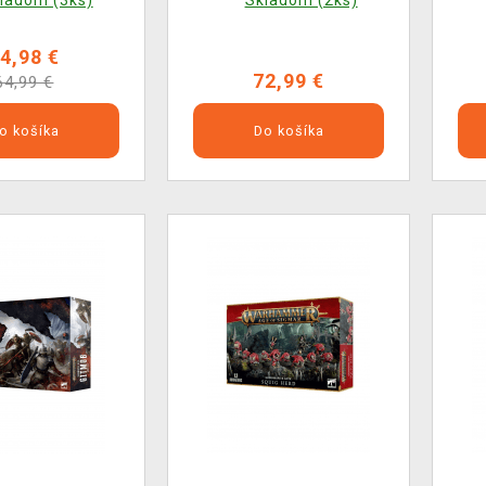
ladom (3ks)
Skladom (2ks)
4,98 €
72,99 €
64,99 €
o košíka
Do košíka