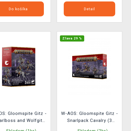
Do košíka
Detail
Zľava 29 %
S: Gloomspite Gitz -
W-AOS: Gloomspite Gitz -
arlboss and Wolfgit
Snarlpack Cavalry (3
Retinue (3 figúrky)
figúrky)