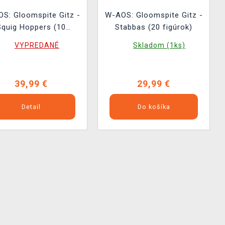
S: Gloomspite Gitz -
W-AOS: Gloomspite Gitz -
Squig Hoppers (10
Stabbas (20 figúrok)
figúrok)
VYPREDANÉ
Skladom (1ks)
39,99 €
29,99 €
Detail
Do košíka