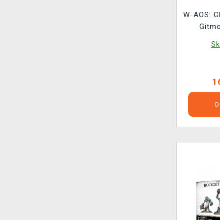
W-AOS: Gl
Gitm
Sk
1
D