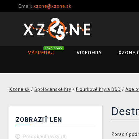
Email:
xzone@xzone.sk
NOVÉ ZĽAVY
VÝPREDAJ
VIDEOHRY
XZONE 
Xzone.sk
/
Spoločenské hry
/
Figúrkové hry a D&D
/
Age o
Destr
ZOBRAZIŤ LEN
Zoradiť podľ
Predobjednávky
(0)