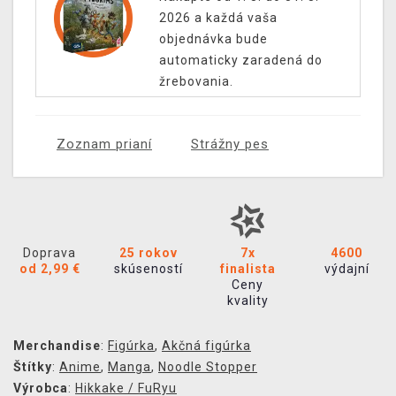
2026 a každá vaša
objednávka bude
automaticky zaradená do
žrebovania.
Zoznam prianí
Strážny pes
Doprava
25 rokov
7x
4600
od 2,99 €
skúseností
finalista
výdajní
Ceny
kvality
Merchandise
:
Figúrka
,
Akčná figúrka
Štítky
:
Anime
,
Manga
,
Noodle Stopper
Výrobca
:
Hikkake / FuRyu