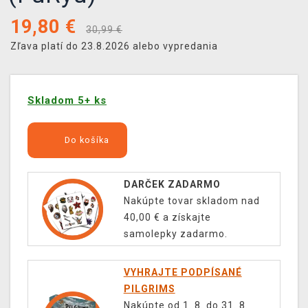
19,80
€
30,99 €
Zľava platí do 23.8.2026 alebo vypredania
Skladom 5+ ks
Do košíka
DARČEK ZADARMO
Nakúpte tovar skladom nad
40,00 € a získajte
samolepky zadarmo.
VYHRAJTE PODPÍSANÉ
PILGRIMS
Nakúpte od 1. 8. do 31. 8.