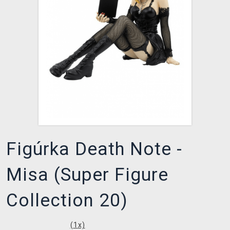
XZONE KLUB
Figúrka Death Note -
Misa (Super Figure
Collection 20)
(
1
x)