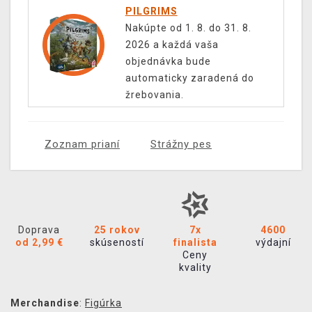
PILGRIMS
Nakúpte od 1. 8. do 31. 8.
2026 a každá vaša
objednávka bude
automaticky zaradená do
žrebovania.
Zoznam prianí
Strážny pes
Doprava
25 rokov
7x
4600
od 2,99 €
skúseností
finalista
výdajní
Ceny
kvality
Merchandise
:
Figúrka