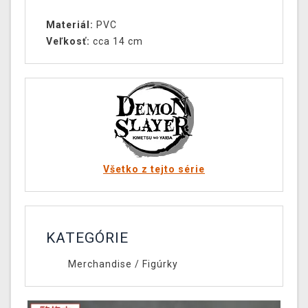
Materiál:
PVC
Veľkosť:
cca 14 cm
Všetko z tejto série
KATEGÓRIE
Merchandise
/
Figúrky