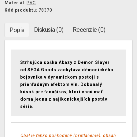
Materiál
:
PVC
Kód produktu
: 78370
Diskusia (0)
Recenzie (0)
Popis
Strhujúca soška Akazy z Demon Slayer
od SEGA Goods zachytáva démonického
bojovníka v dynamickom postoji s
priehľadným efektom vĺn. Dokonalý
kúsok pre fanúšikov, ktorí chcú mať
doma jednu z najikonickejších postáv
série.
Obal je ľahko poškodený (pretlačenie), obsah