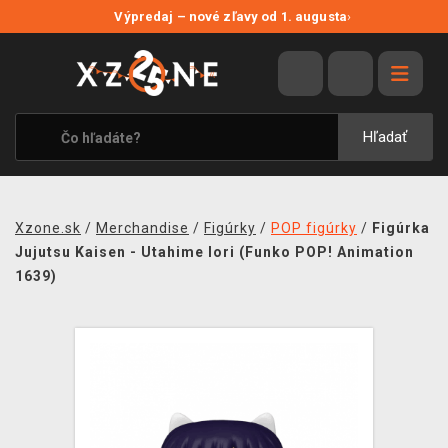
NOVÉ ZĽAVY
Výpredaj – nové zľavy od 1. augusta
›
VÝPREDAJ
VIDEOHRY
XZONE ORIGINALS
Hľadať
TEMATIKY
OBLEČENIE A DOPLNKY
Xzone.sk
/
Merchandise
/
Figúrky
/
POP figúrky
/
Figúrka
MERCHANDISE
Jujutsu Kaisen - Utahime Iori (Funko POP! Animation
1639)
SPOLOČENSKÉ HRY
BLOG
KONTAKT
DOPRAVA