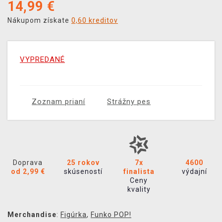
14,99
€
Nákupom získate
0,60 kreditov
VYPREDANÉ
Zoznam prianí
Strážny pes
Doprava
25 rokov
7x
4600
od 2,99 €
skúseností
finalista
výdajní
Ceny
kvality
Merchandise
:
Figúrka
,
Funko POP!