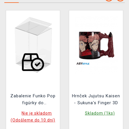
Zabalenie Funko Pop
Hrnček Jujutsu Kaisen
figúrky do
- Sukuna's Finger 3D
ochranného obalu
Nie je skladom
Skladom (1ks)
(pre štandardnú
(Odošleme do 10 dní)
veľkosť Funko Pop!)