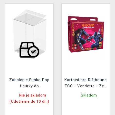
Zabalenie Funko Pop
Kartová hra Riftbound
figúrky do
TCG - Vendetta - Zed
ochranného obalu
vs. Shen Showdown
Nie je skladom
Skladom
(pre štandardnú
Deck
(Odošleme do 10 dní)
veľkosť Funko Pop!)