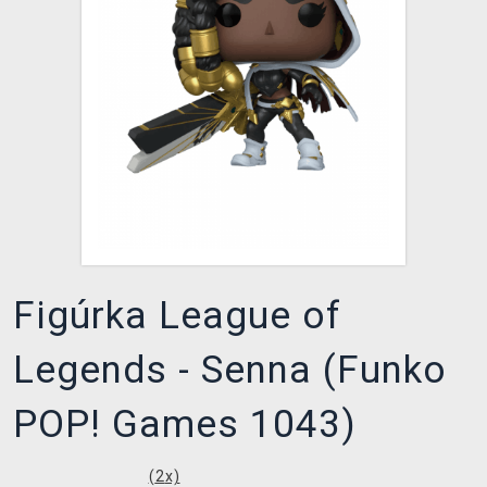
XZONE KLUB
Figúrka League of
Legends - Senna (Funko
POP! Games 1043)
(
2
x)