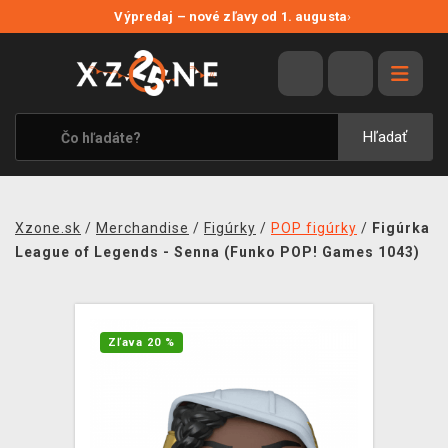
NOVÉ ZĽAVY
Výpredaj – nové zľavy od 1. augusta
›
VÝPREDAJ
VIDEOHRY
XZONE ORIGINALS
Hľadať
TEMATIKY
OBLEČENIE A DOPLNKY
Xzone.sk
/
Merchandise
/
Figúrky
/
POP figúrky
/
Figúrka
MERCHANDISE
League of Legends - Senna (Funko POP! Games 1043)
SPOLOČENSKÉ HRY
BLOG
Zľava 20 %
KONTAKT
DOPRAVA