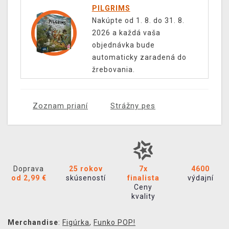
PILGRIMS
Nakúpte od 1. 8. do 31. 8.
2026 a každá vaša
objednávka bude
automaticky zaradená do
žrebovania.
Zoznam prianí
Strážny pes
Doprava
25 rokov
7x
4600
od 2,99 €
skúseností
finalista
výdajní
Ceny
kvality
Merchandise
:
Figúrka
,
Funko POP!