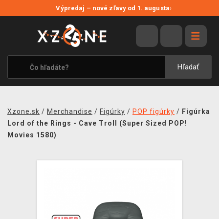
NOVÉ ZĽAVY
Výpredaj – nové zľavy od 1. augusta
›
VÝPREDAJ
VIDEOHRY
XZONE ORIGINALS
Hľadať
TEMATIKY
OBLEČENIE A DOPLNKY
Xzone.sk
/
Merchandise
/
Figúrky
/
POP figúrky
/
Figúrka
MERCHANDISE
Lord of the Rings - Cave Troll (Super Sized POP!
Movies 1580)
SPOLOČENSKÉ HRY
BLOG
KONTAKT
DOPRAVA