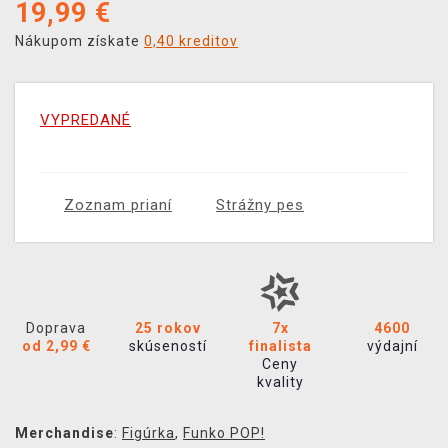
19,99
€
Nákupom získate
0,40 kreditov
VYPREDANÉ
Zoznam prianí
Strážny pes
Doprava
25 rokov
7x
4600
od 2,99 €
skúseností
finalista
výdajní
Ceny
kvality
Merchandise
:
Figúrka
,
Funko POP!