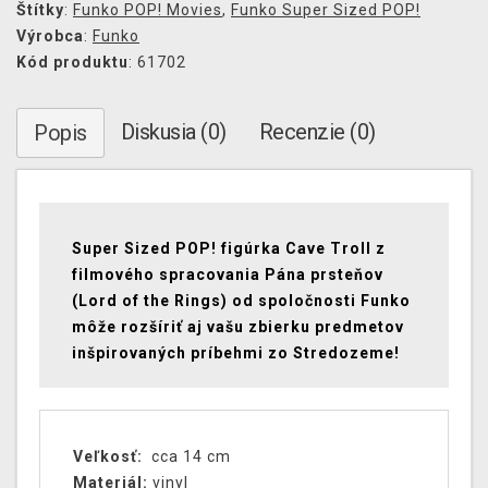
Štítky
:
Funko POP! Movies
,
Funko Super Sized POP!
Výrobca
:
Funko
Kód produktu
: 61702
Diskusia (0)
Recenzie (0)
Popis
Super Sized POP! figúrka Cave Troll z
filmového spracovania Pána prsteňov
(Lord of the Rings) od spoločnosti Funko
môže rozšíriť aj vašu zbierku predmetov
inšpirovaných príbehmi zo Stredozeme!
Veľkosť:
cca 14 cm
Materiál:
vinyl