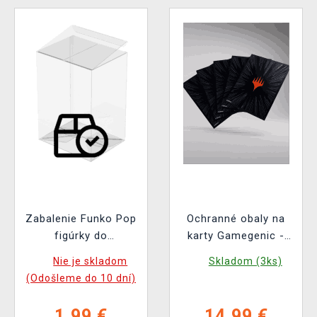
Zabalenie Funko Pop
Ochranné obaly na
figúrky do
karty Gamegenic -
ochranného obalu
Marvel Super Heroes
Nie je skladom
Skladom (3ks)
(pre štandardnú
- Premium Double
(Odošleme do 10 dní)
veľkosť Funko Pop!)
Sleeving Comic Burst
Black (105ks)
1,99 €
14,99 €