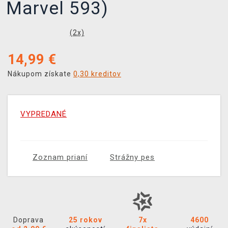
Marvel 593)
(
2
x)
14,99
€
Nákupom získate
0,30 kreditov
VYPREDANÉ
Zoznam prianí
Strážny pes
Doprava
25 rokov
7x
4600