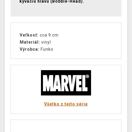
kývaciu hlavu (Bobble-Head).
Veľkosť:
cca 9 cm
Materiál:
vinyl
Výrobca:
Funko
Všetko z tejto série