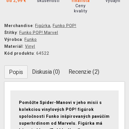
od 2,99 €
skúseností
finalista
výdajní
Ceny
kvality
Merchandise
:
Figúrka
,
Funko POP!
Štítky
:
Funko POP! Marvel
Výrobca
:
Funko
Materiál
:
Vinyl
Kód produktu
: 64522
Diskusia (0)
Recenzie (2)
Popis
Pomôžte Spider-Manovi v jeho misii s
kolekciou vinylových POP! figúrok
spoločnosti Funko inšpirovaných pavúčím
superhrdinom od Marvelu. Figúrka má