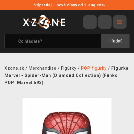
NOVÉ ZĽAVY
Výpredaj – nové zľavy od 1. augusta
›
VÝPREDAJ
VIDEOHRY
XZONE ORIGINALS
Hľadať
TEMATIKY
OBLEČENIE A DOPLNKY
Xzone.sk
/
Merchandise
/
Figúrky
/
POP figúrky
/
Figúrka
MERCHANDISE
Marvel - Spider-Man (Diamond Collection) (Funko
POP! Marvel 593)
SPOLOČENSKÉ HRY
BLOG
KONTAKT
DOPRAVA