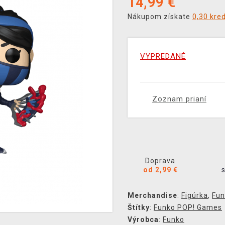
14,99
€
Nákupom získate
0,30 kre
VYPREDANÉ
Zoznam prianí
Doprava
od 2,99 €
Merchandise
:
Figúrka
,
Fun
Štítky
:
Funko POP! Games
Výrobca
:
Funko