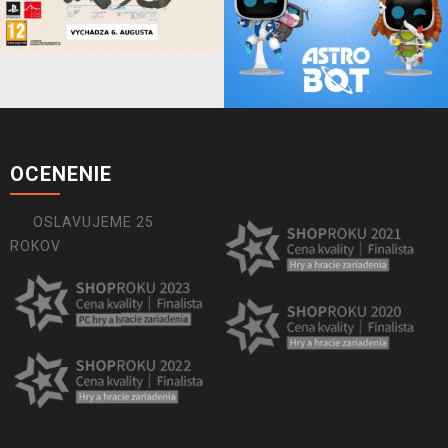
OCENENIE
OSLAVUJEME 25
ROKOV