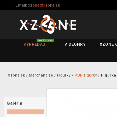
Email:
xzone@xzone.sk
NOVÉ ZĽAVY
VÝPREDAJ
VIDEOHRY
XZONE 
Xzone.sk
/
Merchandise
/
Figúrky
/
POP figúrky
/
Figúrka
Galéria