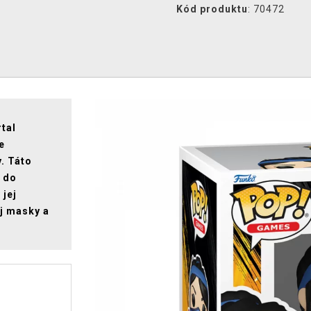
Kód produktu
: 70472
tal
e
y. Táto
í do
 jej
j masky a