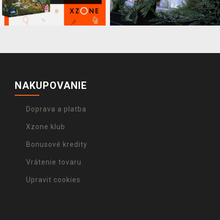
NAKUPOVANIE
Doprava a platba
Xzone klub
Bonusové kredity
Vrátenie tovaru
Upravit cookies