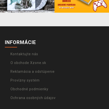
INFORMÁCIE
Kontaktujte nás
O obchode Xzone.sk
Reklamácia a odstúpenie
Provízny systém
Obchodné podmienky
Ochrana osobných údajov