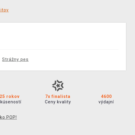
ditov
Strážny pes
25 rokov
7x finalista
4600
skúseností
Ceny kvality
výdajní
ko POP!