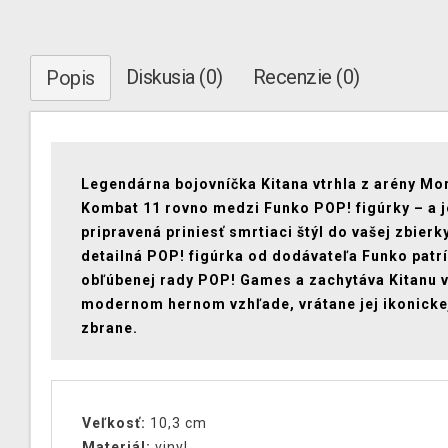
Diskusia (0)
Recenzie (0)
Popis
Legendárna bojovníčka Kitana vtrhla z arény Mor
Kombat 11 rovno medzi Funko POP! figúrky – a j
pripravená priniesť smrtiaci štýl do vašej zbierk
detailná POP! figúrka od dodávateľa Funko patr
obľúbenej rady POP! Games a zachytáva Kitanu v
modernom hernom vzhľade, vrátane jej ikonicke
zbrane.
Veľkosť:
10,3 cm
Materiál:
vinyl