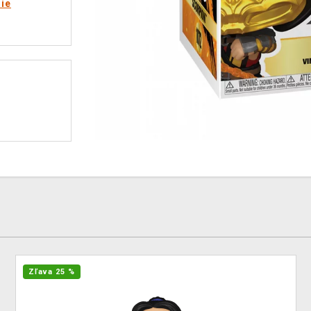
rie
Zľava 25 %