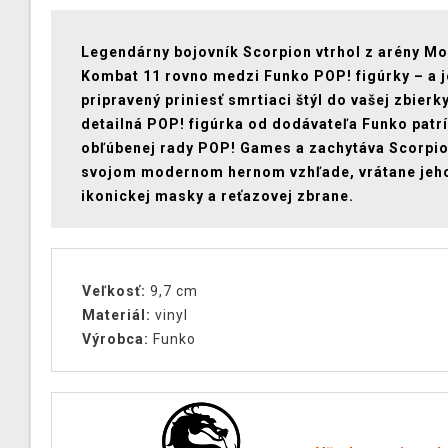
Legendárny bojovník Scorpion vtrhol z arény Mo
Kombat 11 rovno medzi Funko POP! figúrky – a j
pripravený priniesť smrtiaci štýl do vašej zbierk
detailná POP! figúrka od dodávateľa Funko patr
obľúbenej rady POP! Games a zachytáva Scorpi
svojom modernom hernom vzhľade, vrátane jeh
ikonickej masky a reťazovej zbrane.
Veľkosť:
9,7 cm
Materiál:
vinyl
Výrobca:
Funko