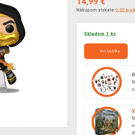
14,99
€
Nákupom získate
0,30 kre
Skladom 1 ks
Do košíka
D
N
s
V
N
o
ž