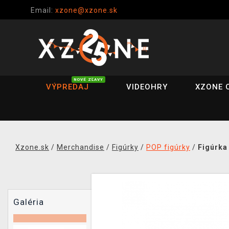
Email:
xzone@xzone.sk
NOVÉ ZĽAVY
VÝPREDAJ
VIDEOHRY
XZONE 
Xzone.sk
/
Merchandise
/
Figúrky
/
POP figúrky
/
Figúrka
Galéria