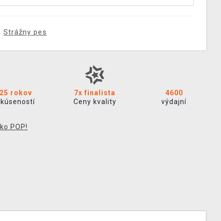
Strážny pes
25 rokov
7x finalista
4600
skúseností
Ceny kvality
výdajní
ko POP!