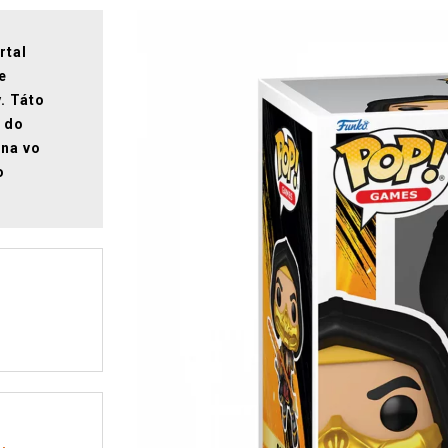
rtal
e
y. Táto
í do
ona vo
o