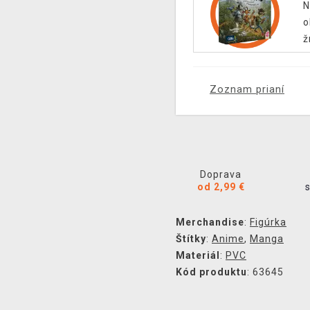
N
o
ž
Zoznam prianí
Doprava
od 2,99 €
Merchandise
:
Figúrka
Štítky
:
Anime
,
Manga
Materiál
:
PVC
Kód produktu
: 63645