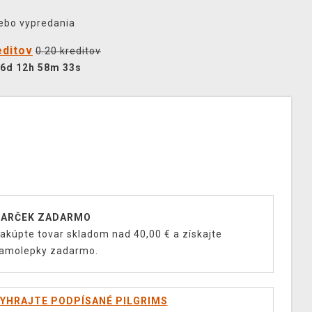
lebo vypredania
editov
0.20 kreditov
6d 12h 58m 32s
ARČEK ZADARMO
akúpte tovar skladom nad 40,00 € a získajte
amolepky zadarmo.
YHRAJTE PODPÍSANÉ PILGRIMS