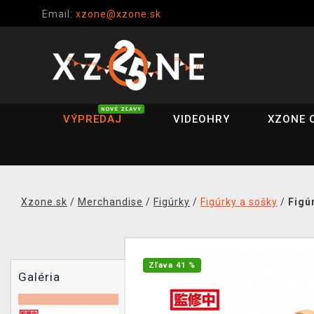
Email:
xzone@xzone.sk
NOVÉ ZĽAVY
VÝPREDAJ
VIDEOHRY
XZONE 
Xzone.sk
/
Merchandise
/
Figúrky
/
Figúrky a sošky
/
Figú
Zľava 41 %
Galéria