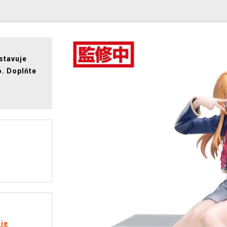
stavuje
. Doplňte
rie