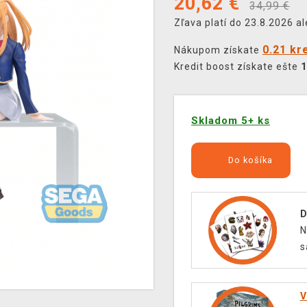
20,62
€
34,99 €
Zľava platí do 23.8.2026 a
0.21 kr
Nákupom získate
Kredit boost získate ešte
1
Skladom 5+ ks
Do košíka
D
N
s
V