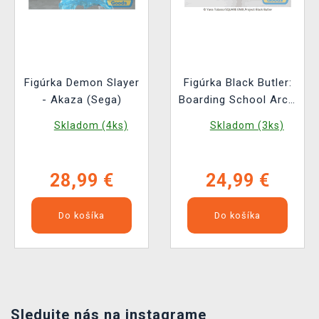
Figúrka Demon Slayer
Figúrka Black Butler:
- Akaza (Sega)
Boarding School Arc -
Ciel Phantomhive
Skladom (4ks)
Skladom (3ks)
(Sega)
28,99 €
24,99 €
Do košíka
Do košíka
Sledujte nás na instagrame