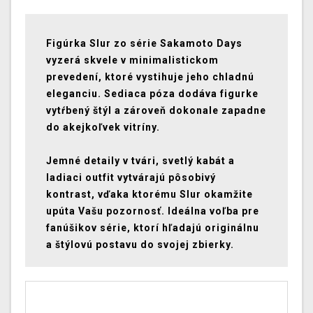
Figúrka Slur zo série Sakamoto Days
vyzerá skvele v minimalistickom
prevedení, ktoré vystihuje jeho chladnú
eleganciu. Sediaca póza dodáva figurke
vytŕbený štýl a zároveň dokonale zapadne
do akejkoľvek vitríny.
Jemné detaily v tvári, svetlý kabát a
ladiaci outfit vytvárajú pôsobivý
kontrast, vďaka ktorému Slur okamžite
upúta Vašu pozornosť. Ideálna voľba pre
fanúšikov série, ktorí hľadajú originálnu
a štýlovú postavu do svojej zbierky.