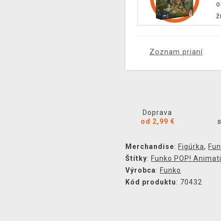
o
ž
Zoznam prianí
Doprava
od 2,99 €
Merchandise
:
Figúrka
,
Fun
Štítky
:
Funko POP! Animat
Výrobca
:
Funko
Kód produktu
: 70432