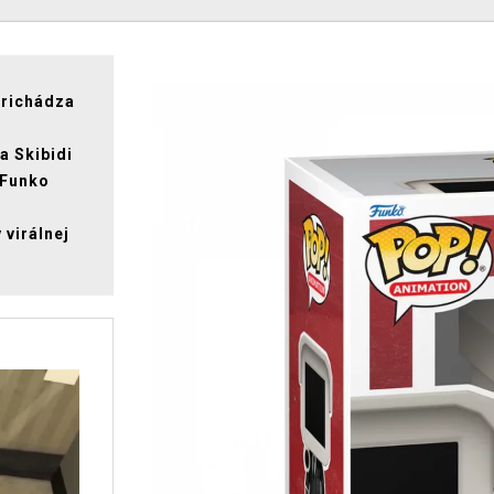
prichádza
a Skibidi
 Funko
 virálnej