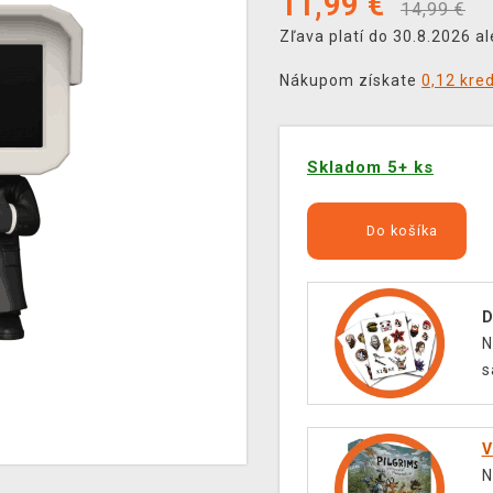
11,99
€
14,99 €
Zľava platí do 30.8.2026 a
Nákupom získate
0,12 kre
Skladom 5+ ks
Do košíka
D
N
s
V
N