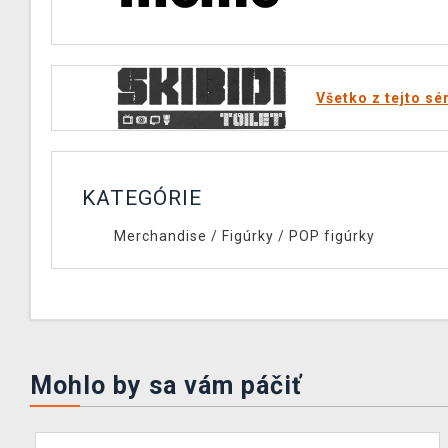
Všetko z tejto sé
KATEGÓRIE
Merchandise
/
Figúrky
/
POP figúrky
Mohlo by sa vám páčiť