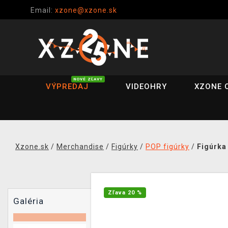
Email:
xzone@xzone.sk
NOVÉ ZĽAVY
VÝPREDAJ
VIDEOHRY
XZONE 
Xzone.sk
/
Merchandise
/
Figúrky
/
POP figúrky
/
Figúrka
Zľava 20 %
Galéria