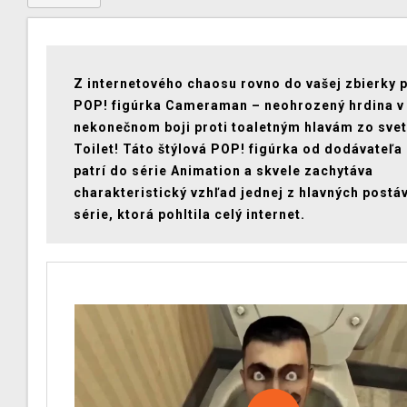
Z internetového chaosu rovno do vašej zbierky 
POP! figúrka Cameraman – neohrozený hrdina v
nekonečnom boji proti toaletným hlavám zo svet
Toilet! Táto štýlová POP! figúrka od dodávateľa
patrí do série Animation a skvele zachytáva
charakteristický vzhľad jednej z hlavných postáv
série, ktorá pohltila celý internet.