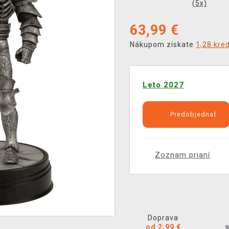
(
5
x)
63,99
€
Nákupom získate
1,28 kre
Leto 2027
Predobjednať
Zoznam prianí
Doprava
od 2,99 €