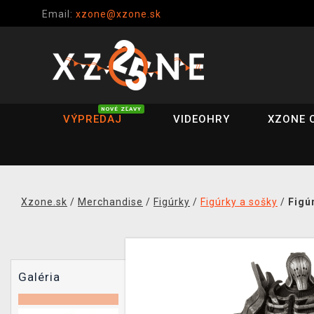
Email:
xzone@xzone.sk
NOVÉ ZĽAVY
VÝPREDAJ
VIDEOHRY
XZONE 
Xzone.sk
/
Merchandise
/
Figúrky
/
Figúrky a sošky
/
Figú
Galéria