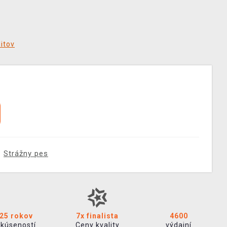
ditov
Strážny pes
25 rokov
7x finalista
4600
skúseností
Ceny kvality
výdajní