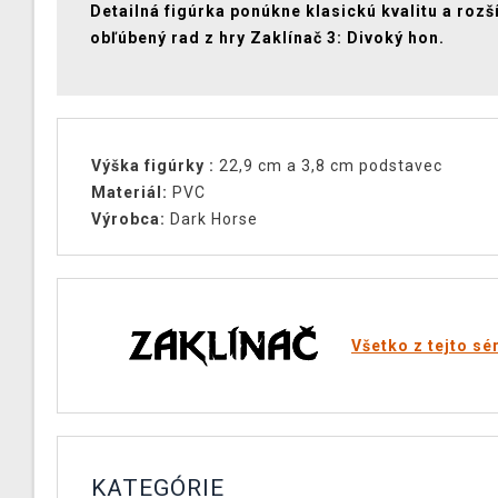
Detailná figúrka ponúkne klasickú kvalitu a rozš
obľúbený rad z hry Zaklínač 3: Divoký hon.
Výška figúrky :
22,9 cm a 3,8 cm podstavec
Materiál:
PVC
Výrobca:
Dark Horse
Všetko z tejto sé
KATEGÓRIE