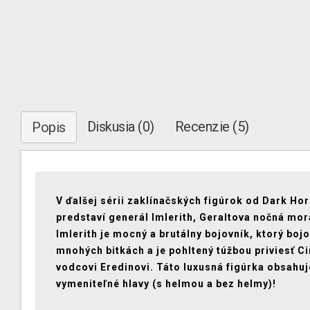
Diskusia (0)
Recenzie (5)
Popis
V ďalšej sérii zaklínačských figúrok od Dark Ho
predstaví generál Imlerith, Geraltova nočná mor
Imlerith je mocný a brutálny bojovník, ktorý bojo
mnohých bitkách a je pohltený túžbou priviesť C
vodcovi Eredinovi. Táto luxusná figúrka obsahuj
vymeniteľné hlavy (s helmou a bez helmy)!