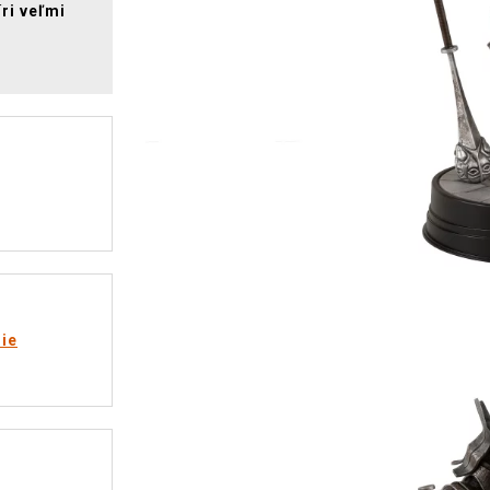
íri veľmi
rie