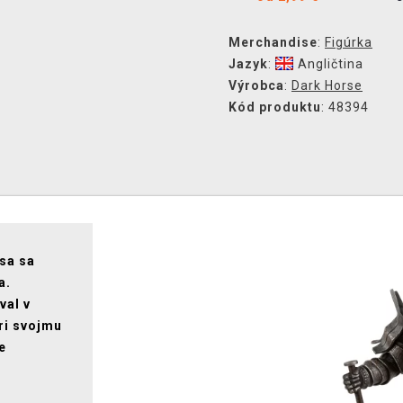
Merchandise
:
Figúrka
Jazyk
:
Angličtina
Výrobca
:
Dark Horse
Kód produktu
: 48394
rsa sa
a.
val v
iri svojmu
e