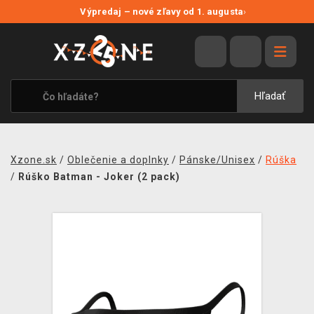
NOVÉ ZĽAVY
Výpredaj – nové zľavy od 1. augusta
›
VÝPREDAJ
VIDEOHRY
XZONE ORIGINALS
Hľadať
TEMATIKY
OBLEČENIE A DOPLNKY
Xzone.sk
/
Oblečenie a doplnky
/
Pánske/Unisex
/
Rúška
MERCHANDISE
/
Rúško Batman - Joker (2 pack)
SPOLOČENSKÉ HRY
BLOG
KONTAKT
DOPRAVA