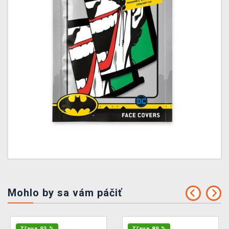
Mohlo by sa vám páčiť
Zľava 93 %
Zľava 89 %