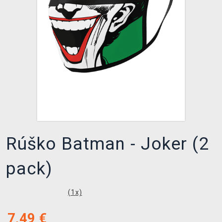
XZONE KLUB
Rúško Batman - Joker (2
pack)
(
1
x)
7,49
€