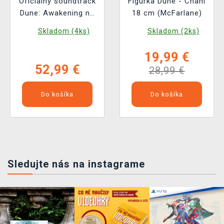
Oficiálny soundtrack
Figúrka Dune - Chani
Dune: Awakening na
18 cm (McFarlane)
2x LP
Skladom (4ks)
Skladom (2ks)
19,99 €
52,99 €
28,99 €
Do košíka
Do košíka
Sledujte nás na instagrame