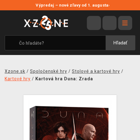
NOVÉ ZĽAVY
Výpredaj – nové zľavy od 1. augusta
›
VÝPREDAJ
VIDEOHRY
XZONE ORIGINALS
Hľadať
TEMATIKY
OBLEČENIE A DOPLNKY
Xzone.sk
/
Spoločenské hry
/
Stolové a kartové hry
/
MERCHANDISE
Kartové hry
/
Kartová hra Duna: Zrada
SPOLOČENSKÉ HRY
BLOG
KONTAKT
DOPRAVA