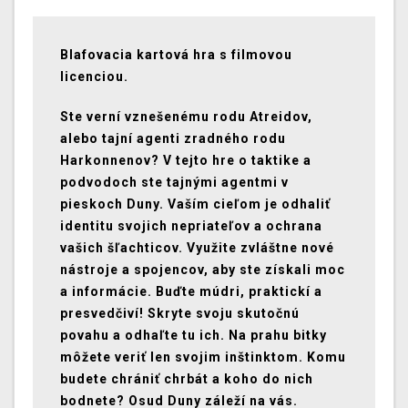
Blafovacia kartová hra s filmovou
licenciou.
Ste verní vznešenému rodu Atreidov,
alebo tajní agenti zradného rodu
Harkonnenov? V tejto hre o taktike a
podvodoch ste tajnými agentmi v
pieskoch Duny. Vaším cieľom je odhaliť
identitu svojich nepriateľov a ochrana
vašich šľachticov. Využite zvláštne nové
nástroje a spojencov, aby ste získali moc
a informácie. Buďte múdri, praktickí a
presvedčiví! Skryte svoju skutočnú
povahu a odhaľte tu ich. Na prahu bitky
môžete veriť len svojim inštinktom. Komu
budete chrániť chrbát a koho do nich
bodnete? Osud Duny záleží na vás.