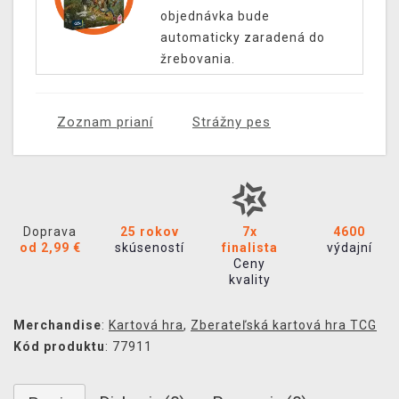
objednávka bude
automaticky zaradená do
žrebovania.
Zoznam prianí
Strážny pes
Doprava
25 rokov
7x
4600
od 2,99 €
skúseností
finalista
výdajní
Ceny
kvality
Merchandise
:
Kartová hra
,
Zberateľská kartová hra TCG
Kód produktu
: 77911