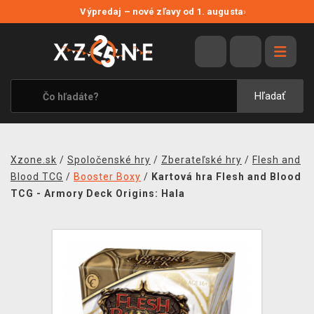
NOVÉ ZĽAVY
Výpredaj – nové zľavy od 1. augusta
›
VÝPREDAJ
VIDEOHRY
XZONE ORIGINALS
Hľadať
TEMATIKY
OBLEČENIE A DOPLNKY
Xzone.sk
/
Spoločenské hry
/
Zberateľské hry
/
Flesh and
MERCHANDISE
Blood TCG
/
Booster Boxy
/
Kartová hra Flesh and Blood
TCG - Armory Deck Origins: Hala
SPOLOČENSKÉ HRY
BLOG
KONTAKT
DOPRAVA