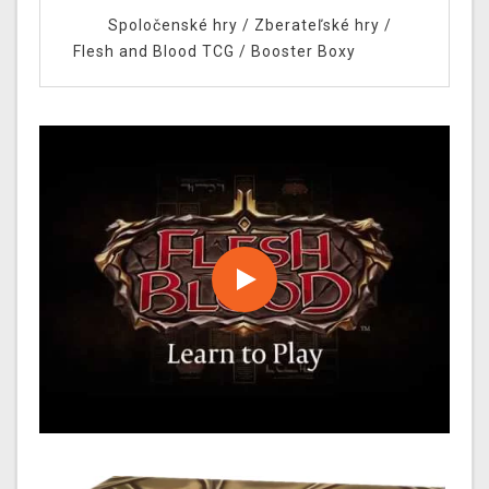
Spoločenské hry
/
Zberateľské hry
/
Flesh and Blood TCG
/
Booster Boxy