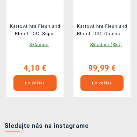
Kartová hra Flesh and
Kartová hra Flesh and
Blood TCG: Super
Blood TCG: Omens of
Slam - Booster
the Third Age -
Skladom
Skladom (3ks)
Booster Box (24
boosterov)
4,10 €
99,99 €
Do košíka
Do košíka
Sledujte nás na instagrame