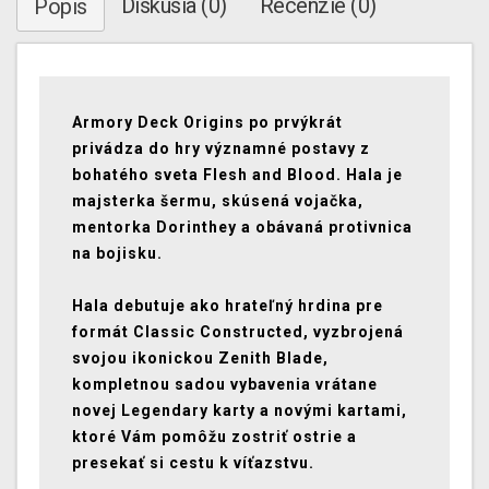
Diskusia (0)
Recenzie (0)
Popis
Armory Deck Origins po prvýkrát
privádza do hry významné postavy z
bohatého sveta Flesh and Blood. Hala je
majsterka šermu, skúsená vojačka,
mentorka Dorinthey a obávaná protivnica
na bojisku.
Hala debutuje ako hrateľný hrdina pre
formát Classic Constructed, vyzbrojená
svojou ikonickou Zenith Blade,
kompletnou sadou vybavenia vrátane
novej Legendary karty a novými kartami,
ktoré Vám pomôžu zostriť ostrie a
presekať si cestu k víťazstvu.