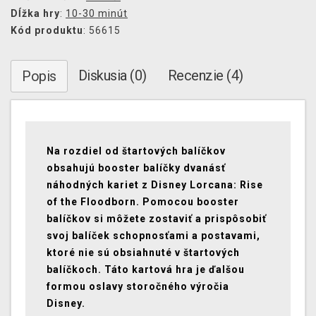
Dĺžka hry
:
10-30 minút
Kód produktu
: 56615
Diskusia (0)
Recenzie (4)
Popis
Na rozdiel od štartových balíčkov
obsahujú booster balíčky dvanásť
náhodných kariet z Disney Lorcana: Rise
of the Floodborn. Pomocou booster
balíčkov si môžete zostaviť a prispôsobiť
svoj balíček schopnosťami a postavami,
ktoré nie sú obsiahnuté v štartových
balíčkoch. Táto kartová hra je ďalšou
formou oslavy storočného výročia
Disney.