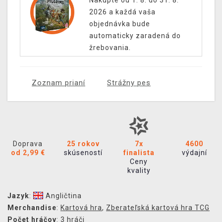
Nakúpte od 1. 8. do 31. 8.
2026 a každá vaša
objednávka bude
automaticky zaradená do
žrebovania.
Zoznam prianí
Strážny pes
Doprava
25 rokov
7x
4600
od 2,99 €
skúseností
finalista
výdajní
Ceny
kvality
Jazyk
:
Angličtina
Merchandise
:
Kartová hra
,
Zberateľská kartová hra TCG
Počet hráčov
:
3 hráči