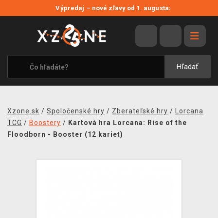
NOVÉ ZĽAVY
Výpredaj – nové zľavy od 1. augusta
›
VÝPREDAJ
VIDEOHRY
XZONE ORIGINALS
Hľadať
TEMATIKY
OBLEČENIE A DOPLNKY
Xzone.sk
/
Spoločenské hry
/
Zberateľské hry
/
Lorcana
MERCHANDISE
TCG
/
Boostery
/
Kartová hra Lorcana: Rise of the
Floodborn - Booster (12 kariet)
SPOLOČENSKÉ HRY
BLOG
KONTAKT
DOPRAVA