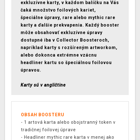
exkluzívne karty, v každom balíčku na Vás
čaká množstvo foilových kariet,
špeciálne úpravy, rare alebo mythic rare
karty a ďalšie prekvapenia. Každý booster
môže obsahovať exkluzívne úpravy
dostupné iba v Collector Boosteroch,
napríklad karty s rozšíreným artworkom,
alebo dokonca extrémne vzácnu
headliner kartu so špeciálnou foilovou
úpravou.
Karty sú v angličtine
OBSAH BOOSTERU
- 1 artová karta alebo obojstranný token v
tradičnej foilovej úprave
- Headliner mythic rare karta v menej ako