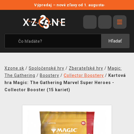
NOVÉ ZĽAVY
Výpredaj – nové zľavy od 1. augusta
›
VÝPREDAJ
VIDEOHRY
XZONE ORIGINALS
Hľadať
TEMATIKY
OBLEČENIE A DOPLNKY
Xzone.sk
/
Spoločenské hry
/
Zberateľské hry
/
Magic:
MERCHANDISE
The Gathering
/
Boostery
/
Collector Boostery
/
Kartová
hra Magic: The Gathering Marvel Super Heroes -
SPOLOČENSKÉ HRY
Collector Booster (15 kariet)
BLOG
KONTAKT
DOPRAVA