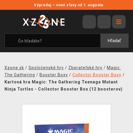
NOVÉ ZĽAVY
Výpredaj – nové zľavy od 1. augusta
›
VÝPREDAJ
VIDEOHRY
XZONE ORIGINALS
Hľadať
TEMATIKY
OBLEČENIE A DOPLNKY
Xzone.sk
/
Spoločenské hry
/
Zberateľské hry
/
Magic:
MERCHANDISE
The Gathering
/
Booster Boxy
/
Collector Booster Boxy
/
Kartová hra Magic: The Gathering Teenage Mutant
SPOLOČENSKÉ HRY
Ninja Turtles - Collector Booster Box (12 boosterov)
BLOG
KONTAKT
DOPRAVA