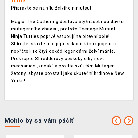
Turtles
Připravte se na sílu želvího ninjutsu!
Magic: The Gathering dostává čtyřnásobnou dávku
mutagenního chaosu, protože Teenage Mutant
Ninja Turtles poprvé vstupují na bitevní pole!
Sbírejte, stavte a bojujte s ikonickými spojenci i
nepřáteli ze čtyř dekád legendární želví mánie.
Překvapte Shredderovy poskoky díky nové
mechanice „sneak“ a posilte svůj tým Mutagen
žetony, abyste povstali jako skuteční hrdinové New
Yorku!
Mohlo by sa vám páčiť