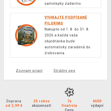
samolepky zadarmo.
VYHRAJTE PODPÍSANÉ
PILGRIMS
Nakúpte od 1. 8. do 31. 8.
2026 a každá vaša
objednávka bude
automaticky zaradená do
žrebovania.
Zoznam prianí
Strážny pes
Doprava
25 rokov
7x
4600
od 2,99 €
skúseností
finalista
výdajní
Ceny