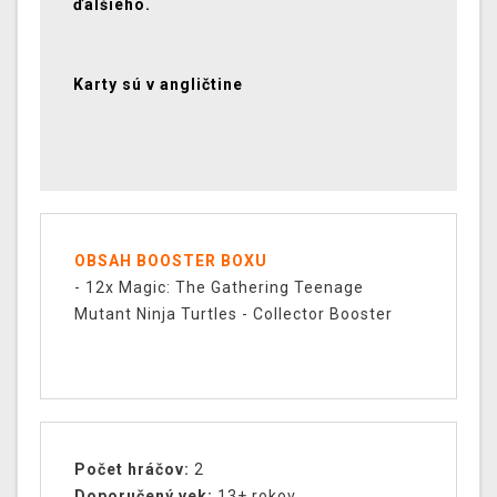
ďalšieho.
Karty sú v angličtine
OBSAH BOOSTER BOXU
- 12x Magic: The Gathering Teenage
Mutant Ninja Turtles - Collector Booster
Počet hráčov:
2
Doporučený vek:
13+ rokov