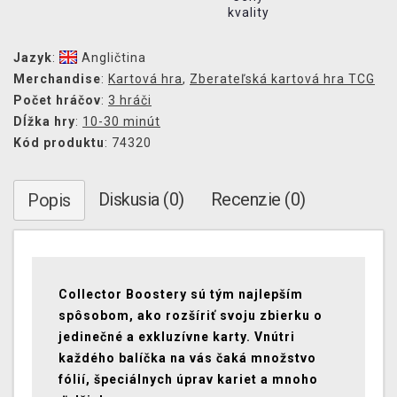
kvality
Jazyk
:
Angličtina
Merchandise
:
Kartová hra
,
Zberateľská kartová hra TCG
Počet hráčov
:
3 hráči
Dĺžka hry
:
10-30 minút
Kód produktu
: 74320
Diskusia (0)
Recenzie (0)
Popis
Collector Boostery sú tým najlepším
spôsobom, ako rozšíriť svoju zbierku o
jedinečné a exkluzívne karty. Vnútri
každého balíčka na vás čaká množstvo
fólií, špeciálnych úprav kariet a mnoho