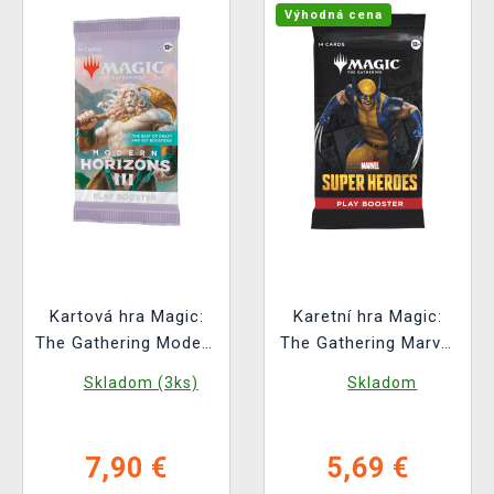
Výhodná cena
Kartová hra Magic:
Karetní hra Magic:
The Gathering Modern
The Gathering Marvel
Horizons 3 - Play
Super Heroes - Play
Skladom (3ks)
Skladom
Booster (14 kariet)
Booster (14 karet)
7,90 €
5,69 €