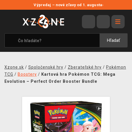
NOVÉ ZĽAVY
Výpredaj – nové zľavy od 1. augusta
›
VÝPREDAJ
VIDEOHRY
XZONE ORIGINALS
Hľadať
TEMATIKY
OBLEČENIE A DOPLNKY
Xzone.sk
/
Spoločenské hry
/
Zberateľské hry
/
Pokémon
MERCHANDISE
TCG
/
Boostery
/
Kartová hra Pokémon TCG: Mega
Evolution – Perfect Order Booster Bundle
SPOLOČENSKÉ HRY
BLOG
KONTAKT
DOPRAVA