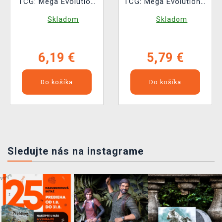
TCG: Mega Evolution
TCG: Mega Evolution -
– Perfect Order
Chaos Rising -
Skladom
Skladom
Booster (10 kariet)
Booster (10 kariet)
6,19 €
5,79 €
Do košíka
Do košíka
Sledujte nás na instagrame