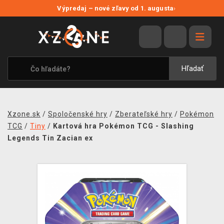
NOVÉ ZĽAVY
Výpredaj – nové zľavy od 1. augusta
›
VÝPREDAJ
VIDEOHRY
XZONE ORIGINALS
Hľadať
TEMATIKY
OBLEČENIE A DOPLNKY
Xzone.sk
/
Spoločenské hry
/
Zberateľské hry
/
Pokémon
MERCHANDISE
TCG
/
Tiny
/
Kartová hra Pokémon TCG - Slashing
Legends Tin Zacian ex
SPOLOČENSKÉ HRY
BLOG
KONTAKT
DOPRAVA