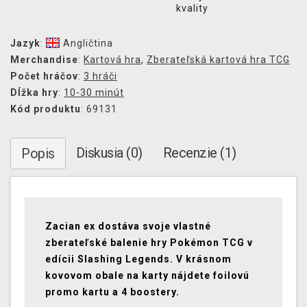
kvality
Jazyk
:
Angličtina
Merchandise
:
Kartová hra
,
Zberateľská kartová hra TCG
Počet hráčov
:
3 hráči
Dĺžka hry
:
10-30 minút
Kód produktu
: 69131
Diskusia (0)
Recenzie (1)
Popis
Zacian ex dostáva svoje vlastné
zberateľské balenie hry Pokémon TCG v
edícii Slashing Legends. V krásnom
kovovom obale na karty nájdete foilovú
promo kartu a 4 boostery.