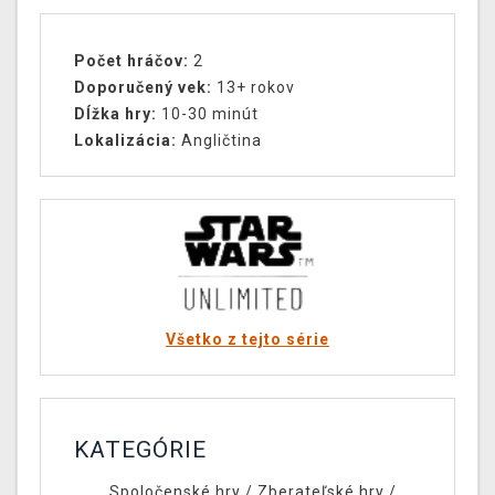
Počet hráčov:
2
Doporučený vek:
13+ rokov
Dĺžka hry:
10-30 minút
Lokalizácia:
Angličtina
Všetko z tejto série
KATEGÓRIE
Spoločenské hry
/
Zberateľské hry
/