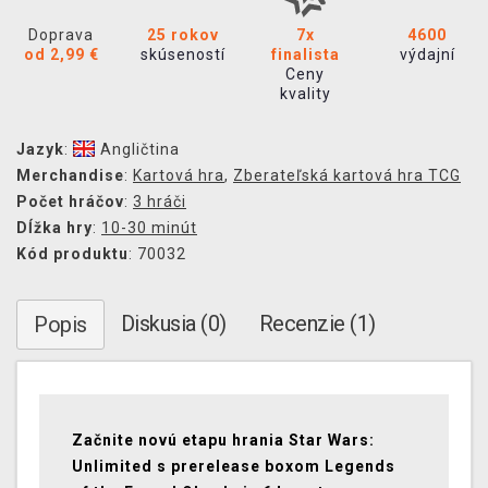
Doprava
25 rokov
7x
4600
od 2,99 €
skúseností
finalista
výdajní
Ceny
kvality
Jazyk
:
Angličtina
Merchandise
:
Kartová hra
,
Zberateľská kartová hra TCG
Počet hráčov
:
3 hráči
Dĺžka hry
:
10-30 minút
Kód produktu
: 70032
Diskusia (0)
Recenzie (1)
Popis
Začnite novú etapu hrania Star Wars:
Unlimited s prerelease boxom Legends