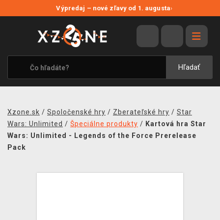
NOVÉ ZĽAVY
Výpredaj – nové zľavy od 1. augusta
›
VÝPREDAJ
VIDEOHRY
XZONE ORIGINALS
Hľadať
TEMATIKY
OBLEČENIE A DOPLNKY
Xzone.sk
/
Spoločenské hry
/
Zberateľské hry
/
Star
MERCHANDISE
Wars: Unlimited
/
Špeciálne produkty
/
Kartová hra Star
Wars: Unlimited - Legends of the Force Prerelease
SPOLOČENSKÉ HRY
Pack
BLOG
KONTAKT
DOPRAVA