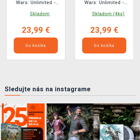
Wars: Unlimited -
Wars: Unlimited -
Ashes of the Empire
Ashes of the Empire
Skladom
Skladom (4ks)
Carbonite Booster (16
Spotlight Deck
kariet)
(Emperor Palpatine)
23,99 €
23,99 €
Do košíka
Do košíka
Sledujte nás na instagrame