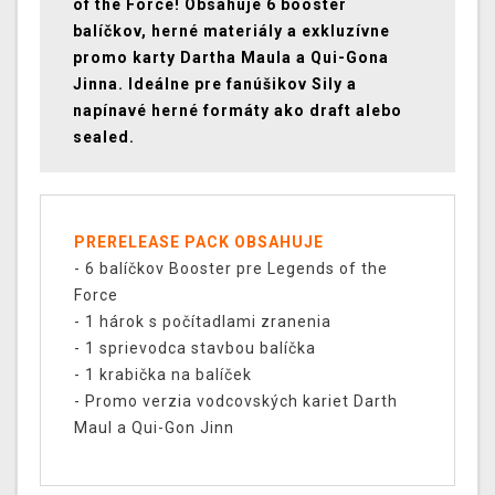
of the Force! Obsahuje 6 booster
balíčkov, herné materiály a exkluzívne
promo karty Dartha Maula a Qui-Gona
Jinna. Ideálne pre fanúšikov Sily a
napínavé herné formáty ako draft alebo
sealed.
PRERELEASE PACK OBSAHUJE
- 6 balíčkov Booster pre Legends of the
Force
- 1 hárok s počítadlami zranenia
- 1 sprievodca stavbou balíčka
- 1 krabička na balíček
- Promo verzia vodcovských kariet Darth
Maul a Qui-Gon Jinn