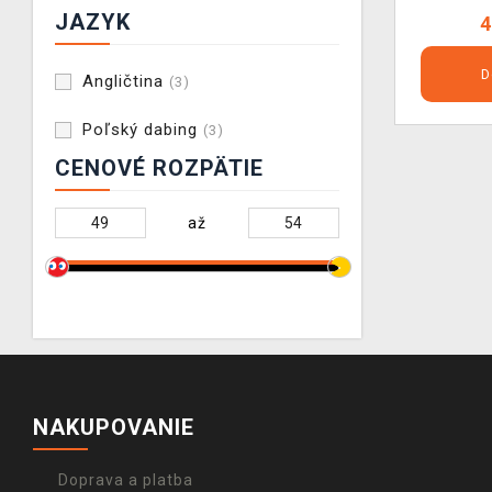
JAZYK
4
D
Angličtina
(3)
Poľský dabing
(3)
CENOVÉ ROZPÄTIE
až
NAKUPOVANIE
Doprava a platba