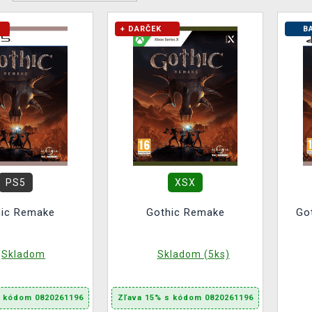
+ DARČEK
B
PS5
XSX
hic Remake
Gothic Remake
Go
Skladom
Skladom (5ks)
s kódom 0820261196
Zľava 15% s kódom 0820261196