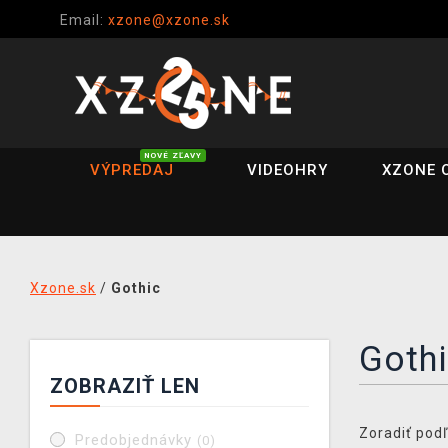
Email:
xzone@xzone.sk
NOVÉ ZĽAVY
VÝPREDAJ
VIDEOHRY
XZONE 
Xzone.sk
/
Gothic
Goth
ZOBRAZIŤ LEN
Zoradiť podľ
Predobjednávky
(0)