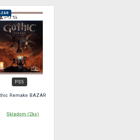
AZÁR
PS5
thic Remake BAZAR
Skladom (2ks)