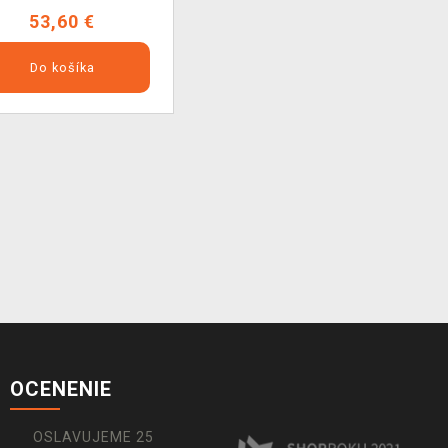
53,60 €
Do košíka
OCENENIE
OSLAVUJEME 25