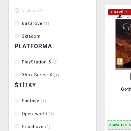
V akcii
(0)
+ DARČEK
Bazárové
(1)
Skladom
PLATFORMA
PlayStation 5
(2)
Xbox Series X
(1)
ŠTÍTKY
Got
Fantasy
(3)
Open-world
(3)
Zľava 15% 
Príbehové
(3)