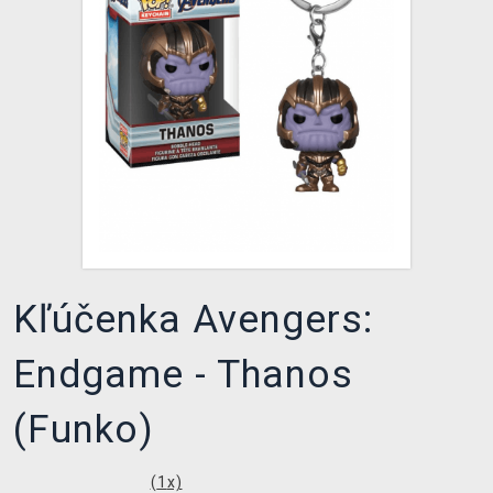
XZONE KLUB
Kľúčenka Avengers:
Endgame - Thanos
(Funko)
(
1
x)