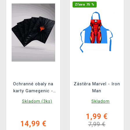
Zľava 75 %
Ochranné obaly na
Zástěra Marvel - Iron
karty Gamegenic -
Man
Marvel Super Heroes
Skladom (3ks)
Skladom
- Premium Double
Sleeving Comic Burst
1,99 €
Black (105ks)
14,99 €
7,99 €