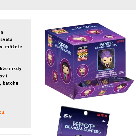
on
 sveta
 si môžete
akže nikdy
ov i
, batohu
ku.