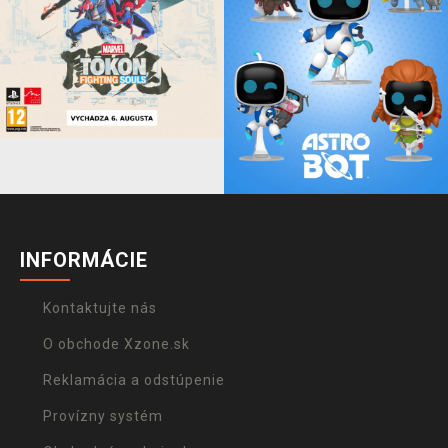
INFORMÁCIE
Kontaktujte nás
O obchode Xzone.sk
Reklamácia a odstúpenie
Provízny systém