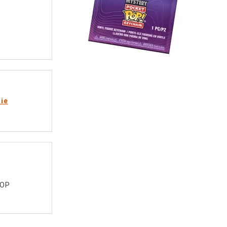
rie
POP