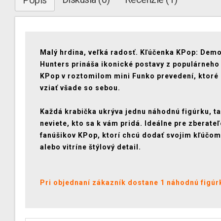
Popis
Malý hrdina, veľká radosť. Kľúčenka KPop: Dem
Hunters prináša ikonické postavy z populárneho
KPop v roztomilom mini Funko prevedení, ktoré
vziať všade so sebou.
Každá krabička ukrýva jednu náhodnú figúrku, t
neviete, kto sa k vám pridá. Ideálne pre zberateľ
fanúšikov KPop, ktorí chcú dodať svojim kľúčom
alebo vitríne štýlový detail.
Pri objednaní zákazník dostane 1 náhodnú figúr