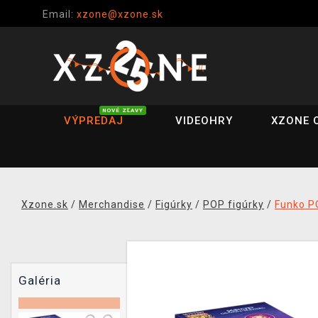
Email:
xzone@xzone.sk
NOVÉ ZĽAVY
VÝPREDAJ
VIDEOHRY
XZONE 
Xzone.sk
/
Merchandise
/
Figúrky
/
POP figúrky
/
Funko P
Galéria