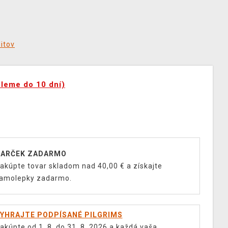
ditov
šleme do 10 dní)
ARČEK ZADARMO
akúpte tovar skladom nad 40,00 € a získajte
amolepky zadarmo.
YHRAJTE PODPÍSANÉ PILGRIMS
akúpte od 1. 8. do 31. 8. 2026 a každá vaša