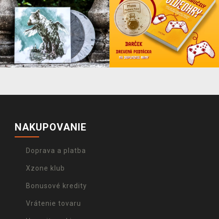
NAKUPOVANIE
Doprava a platba
Xzone klub
Bonusové kredity
Vrátenie tovaru