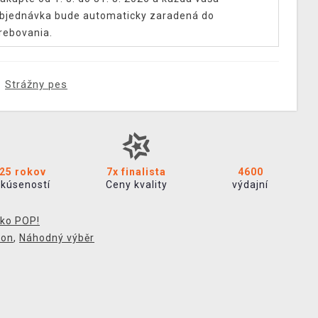
bjednávka bude automaticky zaradená do
rebovania.
Strážny pes
25 rokov
7x finalista
4600
skúseností
Ceny kvality
výdajní
ko POP!
ion
,
Náhodný výběr