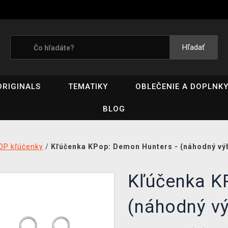
Hľadať
ORIGINALS
TEMATIKY
OBLEČENIE A DOPLNK
BLOG
OP kľúčenky
/
Kľúčenka KPop: Demon Hunters - (náhodný výb
Kľúčenka K
(náhodný vý