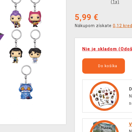
(
1
x)
5,99
€
Nákupom získate
0,12 kre
Nie je skladom (Odo
Do košíka
D
N
s
V
N