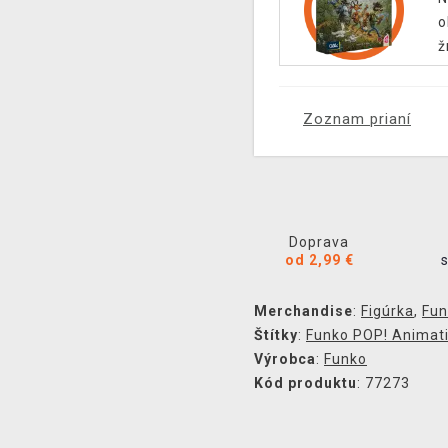
o
ž
Zoznam prianí
Doprava
od 2,99 €
Merchandise
:
Figúrka
,
Fun
Štítky
:
Funko POP! Animat
Výrobca
:
Funko
Kód produktu
: 77273