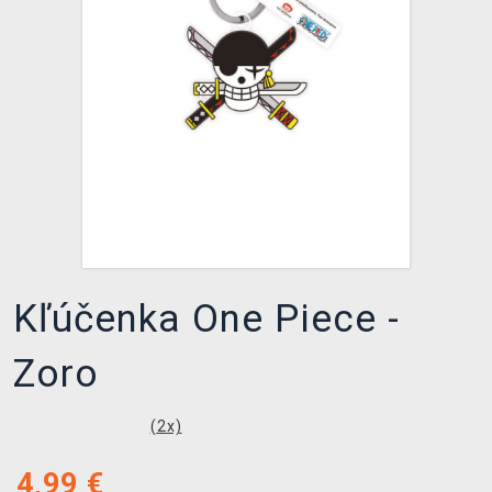
XZONE KLUB
Kľúčenka One Piece -
Zoro
(
2
x)
4,99
€