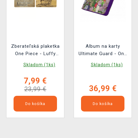
Zberateľská plaketka
Album na karty
One Piece - Luffy
Ultimate Guard - One
Wanted Poster
Piece - Devil Fruits
Skladom (1ks)
Skladom (1ks)
(Netflix)
Zipfolio 360 18-
Pocket XenoSkin
7,99 €
36,99 €
23,99 €
Do košíka
Do košíka