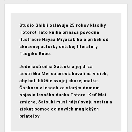
Studio Ghibli oslavuje 25 rokov klasiky
Totoro! Táto kniha prináša pôvodné
ilustrácie Hayaa Miyazakiho a príbeh od
skúsenéj autorky detskej literatúry
Tsugiko Kubo.
Jedenásťročná Satsuki a jej drzá
sestrička Mei sa presťahovali na vidiek,
aby boli bližšie svojej chorej matke.
Čoskoro v lesoch za starým domom
objavia lesného ducha Totora. Keď Mei
zmizne, Satsuki musí nájsť svoju sestru a
získať pomoc od nových magických
priateľov.