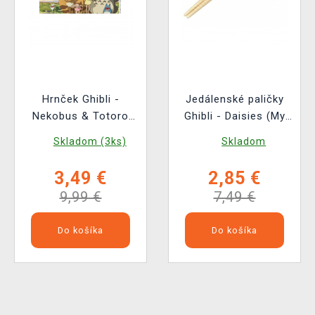
Hrnček Ghibli -
Jedálenské paličky
Nekobus & Totoro
Ghibli - Daisies (My
(My Neighbor Totoro)
Neighbor Totoro)
Skladom (3ks)
Skladom
3,49 €
2,85 €
9,99 €
7,49 €
Do košíka
Do košíka