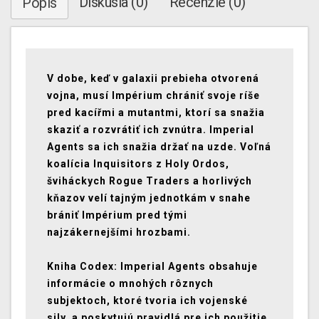
Diskusia (0)
Recenzie (0)
Popis
V dobe, keď v galaxii prebieha otvorená
vojna, musí Impérium chrániť svoje ríše
pred kacířmi a mutantmi, ktorí sa snažia
skaziť a rozvrátiť ich zvnútra. Imperial
Agents sa ich snažia držať na uzde. Voľná
koalícia Inquisitors z Holy Ordos,
šviháckych Rogue Traders a horlivých
kňazov velí tajným jednotkám v snahe
brániť Impérium pred tými
najzákernejšími hrozbami.
Kniha Codex: Imperial Agents obsahuje
informácie o mnohých rôznych
subjektoch, ktoré tvoria ich vojenské
sily, a poskytujú pravidlá pre ich použitie