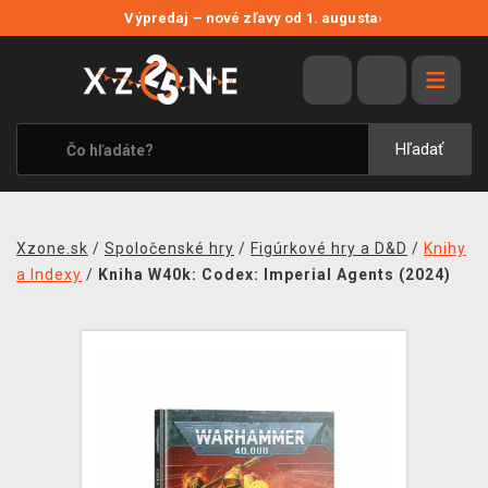
NOVÉ ZĽAVY
Výpredaj – nové zľavy od 1. augusta
›
VÝPREDAJ
VIDEOHRY
XZONE ORIGINALS
Hľadať
TEMATIKY
OBLEČENIE A DOPLNKY
Xzone.sk
/
Spoločenské hry
/
Figúrkové hry a D&D
/
Knihy
MERCHANDISE
a Indexy
/
Kniha W40k: Codex: Imperial Agents (2024)
SPOLOČENSKÉ HRY
BLOG
KONTAKT
DOPRAVA