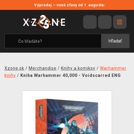
NOVÉ ZĽAVY
Výpredaj – nové zľavy od 1. augusta
›
VÝPREDAJ
VIDEOHRY
XZONE ORIGINALS
Hľadať
TEMATIKY
OBLEČENIE A DOPLNKY
Xzone.sk
/
Merchandise
/
Knihy a komiksy
/
Warhammer
MERCHANDISE
knihy
/
Kniha Warhammer 40,000 - Voidscarred ENG
SPOLOČENSKÉ HRY
BLOG
KONTAKT
DOPRAVA