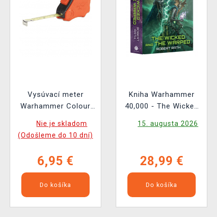
Vysúvací meter
Kniha Warhammer
Warhammer Colour
40,000 - The Wicked
Tape Measure
and the Warped ENG
Nie je skladom
15. augusta 2026
(Odošleme do 10 dní)
6,95 €
28,99 €
Do košíka
Do košíka