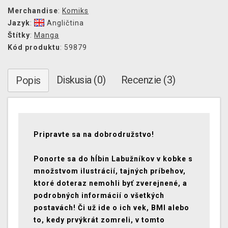
Merchandise
:
Komiks
Jazyk
:
Angličtina
Štítky
:
Manga
Kód produktu
: 59879
Diskusia (0)
Recenzie (3)
Popis
Pripravte sa na dobrodružstvo!
Ponorte sa do hĺbin Labužníkov v kobke s
množstvom ilustrácií, tajných príbehov,
ktoré doteraz nemohli byť zverejnené, a
podrobných informácií o všetkých
postavách! Či už ide o ich vek, BMI alebo
to, kedy prvýkrát zomreli, v tomto