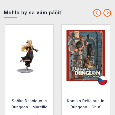
Mohlo by sa vám páčiť
Soška Delicious in
Komiks Delicious in
Dungeon - Marcille
Dungeon - Chuť
Dress style Ver.
podzemí 1