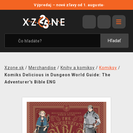
NOVÉ ZĽAVY
Výpredaj – nové zľavy od 1. augusta
›
VÝPREDAJ
VIDEOHRY
XZONE ORIGINALS
Hľadať
TEMATIKY
OBLEČENIE A DOPLNKY
Xzone.sk
/
Merchandise
/
Knihy a komiksy
/
Komiksy
/
MERCHANDISE
Komiks Delicious in Dungeon World Guide: The
Adventurer's Bible ENG
SPOLOČENSKÉ HRY
BLOG
KONTAKT
DOPRAVA