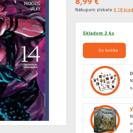
8,99
€
Nákupom získate
0,18 kre
Skladom 2 ks
Do košíka
D
N
s
V
N
o
ž