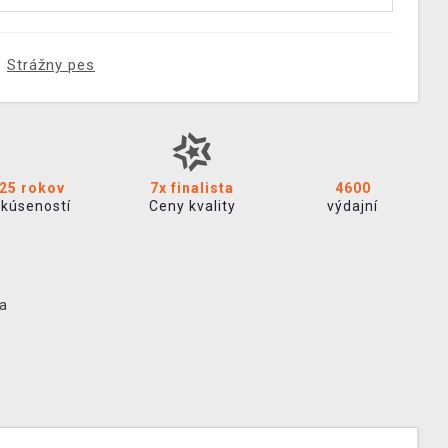
Strážny pes
25 rokov
7x finalista
4600
skúseností
Ceny kvality
výdajní
ia