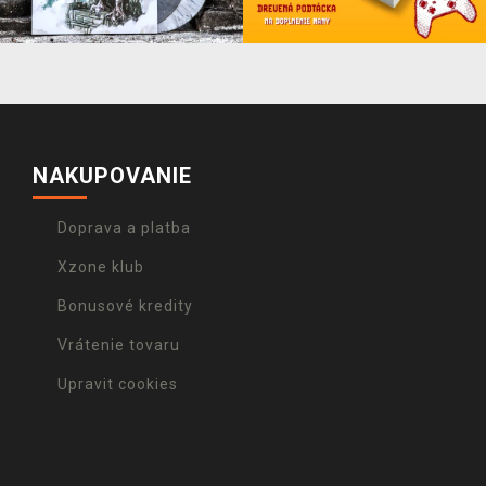
NAKUPOVANIE
Doprava a platba
Xzone klub
Bonusové kredity
Vrátenie tovaru
Upravit cookies