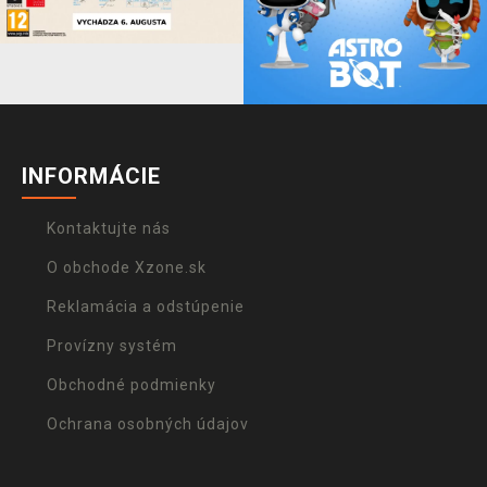
INFORMÁCIE
Kontaktujte nás
O obchode Xzone.sk
Reklamácia a odstúpenie
Provízny systém
Obchodné podmienky
Ochrana osobných údajov