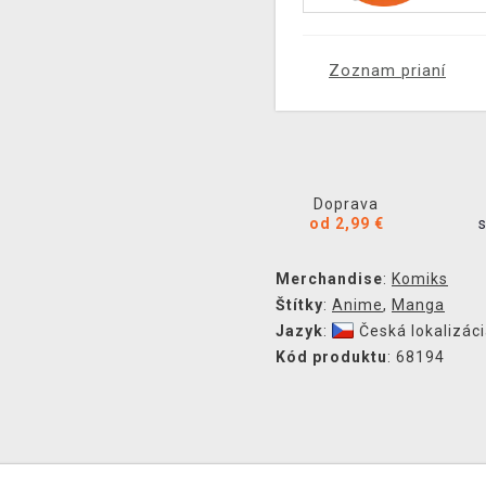
Zoznam prianí
Doprava
od 2,99 €
Merchandise
:
Komiks
Štítky
:
Anime
,
Manga
Jazyk
:
Česká lokalizác
Kód produktu
: 68194