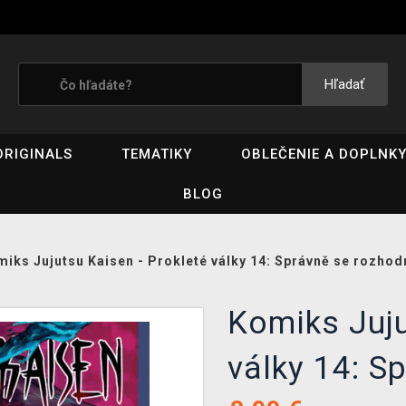
Hľadať
ORIGINALS
TEMATIKY
OBLEČENIE A DOPLNK
BLOG
iks Jujutsu Kaisen - Prokleté války 14: Správně se rozhod
Komiks Juju
války 14: S