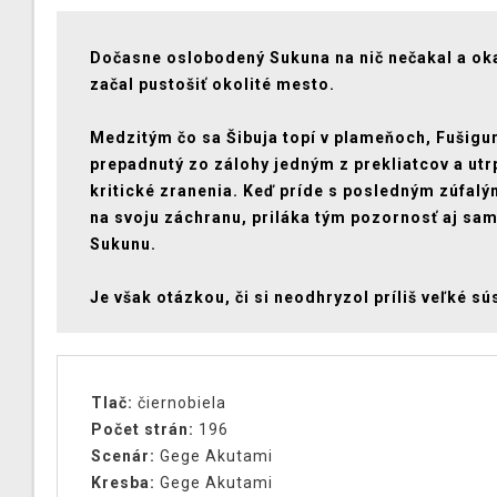
Dočasne oslobodený Sukuna na nič nečakal a ok
začal pustošiť okolité mesto.
Medzitým čo sa Šibuja topí v plameňoch, Fušigu
prepadnutý zo zálohy jedným z prekliatcov a utr
kritické zranenia. Keď príde s posledným zúfal
na svoju záchranu, priláka tým pozornosť aj sa
Sukunu.
Je však otázkou, či si neodhryzol príliš veľké sús
Tlač:
čiernobiela
Počet strán:
196
Scenár:
Gege Akutami
Kresba:
Gege Akutami