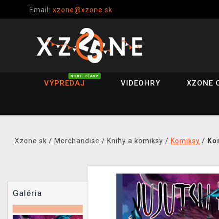
Email:
xzone@xzone.sk
NOVÉ ZĽAVY
VÝPREDAJ
VIDEOHRY
XZONE 
Xzone.sk
/
Merchandise
/
Knihy a komiksy
/
Komiksy
/
Kom
Galéria