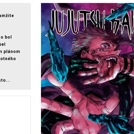
amžite
ro bol
pel
ým plánom
motného
to...