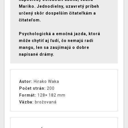
Mariko. Jednodielny, uzavretý príbeh
určený skôr dospelším čitateľkám a
čitateľom.
Psychologická a emočná jazda, ktorá
môže chytiť aj ľudí, čo nemajú radi
mangu, len sa zaujímajú o dobre
napísané drámy.
Autor:
Hirako Waka
Počet strán:
200
Formát:
128× 182 mm
Väzba:
brožovaná