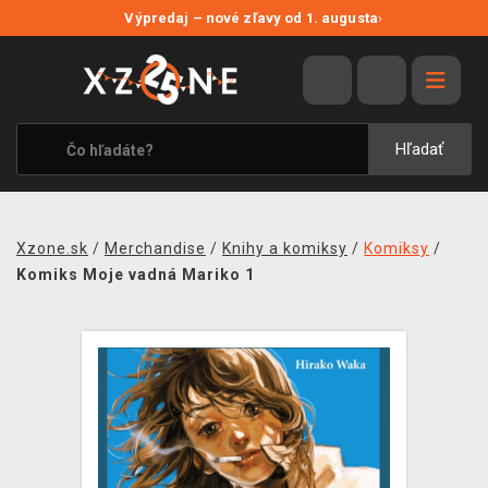
NOVÉ ZĽAVY
Výpredaj – nové zľavy od 1. augusta
›
VÝPREDAJ
VIDEOHRY
XZONE ORIGINALS
Hľadať
TEMATIKY
OBLEČENIE A DOPLNKY
Xzone.sk
/
Merchandise
/
Knihy a komiksy
/
Komiksy
/
MERCHANDISE
Komiks Moje vadná Mariko 1
SPOLOČENSKÉ HRY
BLOG
KONTAKT
DOPRAVA