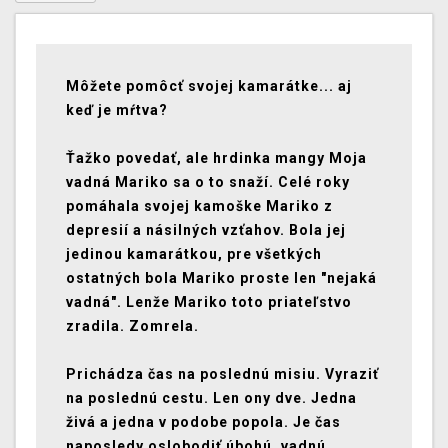
Môžete pomôcť svojej kamarátke... aj
keď je mŕtva?
Ťažko povedať, ale hrdinka mangy Moja
vadná Mariko sa o to snaží. Celé roky
pomáhala svojej kamoške Mariko z
depresií a násilných vzťahov. Bola jej
jedinou kamarátkou, pre všetkých
ostatných bola Mariko proste len "nejaká
vadná". Lenže Mariko toto priateľstvo
zradila. Zomrela.
Prichádza čas na poslednú misiu. Vyraziť
na poslednú cestu. Len ony dve. Jedna
živá a jedna v podobe popola. Je čas
naposledy oslobodiť úbohú, vadnú