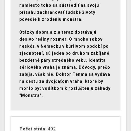
namiesto toho sa sústrediť na svoju
prísahu zachraňovať ľudské životy
povedie k zrodeniu monštra.
Otázky dobra a zla teraz dostávajú
desivo reálny rozmer. O mnoho rokov
neskôr, v Nemecku v búrlivom období po
zjednotení, sú jeden po druhom zabíjané
bezdetné páry stredného veku. Identita
sériového vraha je známa. Dôvody, prečo
zabíja, však nie. Doktor Tenma sa vydáva
na cestu za dvojčaťom vraha, ktoré by
mohlo byť vodítkom k rozlúšteniu záhady
"Monstra".
Počet strán:
402