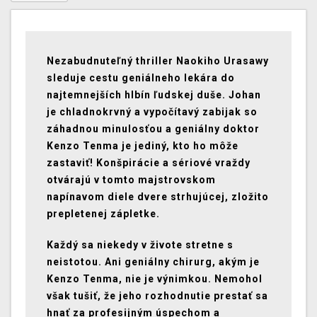
Nezabudnuteľný thriller Naokiho Urasawy
sleduje cestu geniálneho lekára do
najtemnejších hlbín ľudskej duše. Johan
je chladnokrvný a vypočítavý zabijak so
záhadnou minulosťou a geniálny doktor
Kenzo Tenma je jediný, kto ho môže
zastaviť! Konšpirácie a sériové vraždy
otvárajú v tomto majstrovskom
napínavom diele dvere strhujúcej, zložito
prepletenej zápletke.
Každý sa niekedy v živote stretne s
neistotou. Ani geniálny chirurg, akým je
Kenzo Tenma, nie je výnimkou. Nemohol
však tušiť, že jeho rozhodnutie prestať sa
hnať za profesijným úspechom a