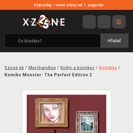
NOVÉ ZĽAVY
Výpredaj – nové zľavy od 1. augusta
›
VÝPREDAJ
VIDEOHRY
XZONE ORIGINALS
Hľadať
TEMATIKY
OBLEČENIE A DOPLNKY
Xzone.sk
/
Merchandise
/
Knihy a komiksy
/
Komiksy
/
MERCHANDISE
Komiks Monster: The Perfect Edition 2
SPOLOČENSKÉ HRY
BLOG
KONTAKT
DOPRAVA